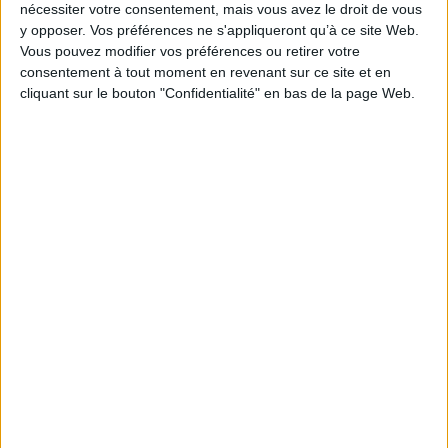
nécessiter votre consentement, mais vous avez le droit de vous
industrielle (Frais professionnels – §1940).
y opposer. Vos préférences ne s'appliqueront qu’à ce site Web.
https://boss.gouv.fr/portail/accueil/actualites-
Vous pouvez modifier vos préférences ou retirer votre
consentement à tout moment en revenant sur ce site et en
boss/2023/mai/mises-a-jour-parametres-1er-
cliquant sur le bouton "Confidentialité" en bas de la page Web.
mai.html
Découvrir Cotélib
Découvrir Cotelib
Nos services
Nos packs
je crée mon activité
Je gère mon activité
libérale