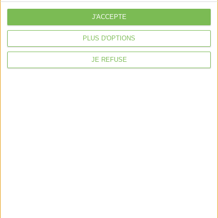
Je sécurise mon activité
J'ACCEPTE
À la une
PLUS D'OPTIONS
Violette la comptable
Déclaration Impôt sur le Revenu
JE REFUSE
Loueur en Meublé
Côté Retraite
Location de bureaux
Examen de Conformité Fiscale
Nous suivre
Mentions légales
Politique de confidentialité
Condition générales de ventes