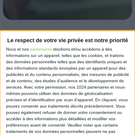
Les rubriques effectif, allègements généraux de
Le respect de votre vie privée est notre priorité
cotisations patronales, exonérations zonées,
Nous et nos
partenaires
stockons et/ou accédons à des
exonération aide à domicile, exonérations heures
informations sur un appareil, telles que les cookies, et traitons
supplémentaires et complémentaires, avantages en
des données personnelles telles que des identifiants uniques et
nature, frais professionnels et l’instruction relative à
des informations standards envoyées par un appareil pour des
la prime de partage de la valeur ont été actualisées
publicités et du contenu personnalisés, des mesures de publicité
pour prendre en compte la revalorisation du salaire
et de contenu, des études d'audience et le développement de
services.
Avec votre permission, nos 1024 partenaires et nous-
minimum de croissance en vigueur à compter du
mêmes pouvons utiliser des données de géolocalisation
1er mai 2023.
précises et d’identification par scan d'appareil. En cliquant, vous
À des fins de clarification, ajout d’un barème fixant
pouvez consentir aux traitements décrits précédemment. Vous
les limites d’exonération appliquées à l’indemnité
pouvez également refuser de donner votre consentement ou
de transport versées aux salariés des entreprises de
accéder à des informations plus détaillées et modifier vos
travail temporaire, des travaux publics, du bâtiment,
préférences avant de consentir.
Veuillez noter que certains
de la tôlerie, de la chaudronnerie et de la tuyauterie
traitements de vos données personnelles peuvent ne pas