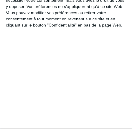
nécessiter votre consentement, mais vous avez le droit de vous
échéancier adapté.
y opposer. Vos préférences ne s'appliqueront qu’à ce site Web.
Vous pouvez modifier vos préférences ou retirer votre
https://entreprendre.service-
consentement à tout moment en revenant sur ce site et en
public.fr/actualites/A16020
cliquant sur le bouton "Confidentialité" en bas de la page Web.
Découvrir Cotélib
Découvrir Cotelib
Nos services
Nos packs
je crée mon activité
Je gère mon activité
libérale
Je sécurise mon activité