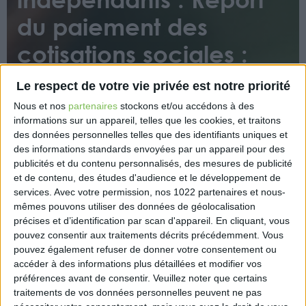
du paiement des
cotisations sociales :
possibilité de bénéficier
Le respect de votre vie privée est notre priorité
d’un échéancier
Nous et nos
partenaires
stockons et/ou accédons à des
informations sur un appareil, telles que les cookies, et traitons
adapté
des données personnelles telles que des identifiants uniques et
des informations standards envoyées par un appareil pour des
publicités et du contenu personnalisés, des mesures de publicité
et de contenu, des études d'audience et le développement de
services.
Avec votre permission, nos 1022 partenaires et nous-
mêmes pouvons utiliser des données de géolocalisation
précises et d’identification par scan d'appareil. En cliquant, vous
pouvez consentir aux traitements décrits précédemment. Vous
Les employeurs et travailleurs indépendants ayant
pouvez également refuser de donner votre consentement ou
bénéficié d’un report pour le paiement de leurs
accéder à des informations plus détaillées et modifier vos
préférences avant de consentir.
Veuillez noter que certains
cotisations sociales et se trouvant en difficulté pour
traitements de vos données personnelles peuvent ne pas
payer leurs cotisations peuvent bénéficier d’un