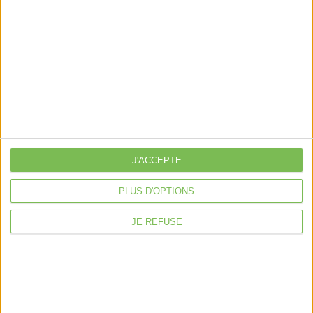
Nos packs
je crée mon activité
Je gère mon activité
libérale
Je sécurise mon activité
À la une
Violette la comptable
Déclaration Impôt sur le Revenu
J'ACCEPTE
Loueur en Meublé
PLUS D'OPTIONS
Côté Retraite
JE REFUSE
Location de bureaux
Examen de Conformité Fiscale
Nous suivre