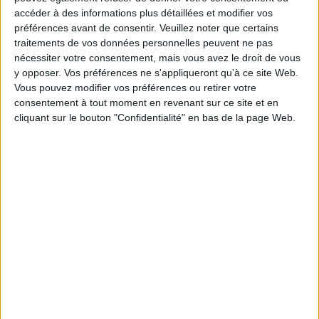
sécurise leurs transactions avec l’Urssaf et leur
accéder à des informations plus détaillées et modifier vos
permet d’afficher les coordonnées bancaires, ainsi
préférences avant de consentir.
Veuillez noter que certains
que la référence à indiquer sur le virement pour
traitements de vos données personnelles peuvent ne pas
nécessiter votre consentement, mais vous avez le droit de vous
garantir la bonne affectation de leur paiement.
y opposer. Vos préférences ne s'appliqueront qu’à ce site Web.
Pour accéder au service, il faut se rendre sur sa
Vous pouvez modifier vos préférences ou retirer votre
messagerie et sélectionner le motif : Un paiement >
consentement à tout moment en revenant sur ce site et en
Connaître les moyens et dates de paiement >
cliquant sur le bouton "Confidentialité" en bas de la page Web.
Obtenir les coordonnées bancaires de mon
organisme afin d’effectuer un virement.
Ce service est disponible pour toutes les entreprises
à l’exception des grands comptes (VLU).
https://www.urssaf.fr/portail/home/actualites/toute-
lactualite-employeur/du-nouveau-sur-votre-
compte-en-l.html