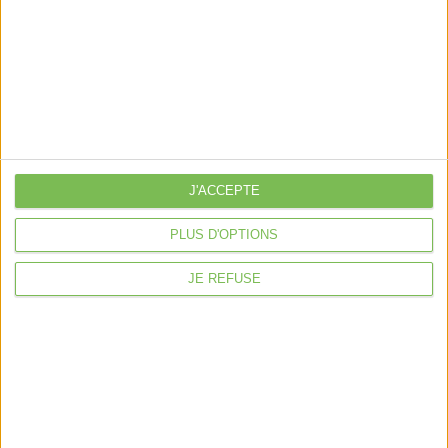
Découvrir Cotélib
Découvrir Cotelib
Nos services
Nos packs
J'ACCEPTE
je crée mon activité
Je gère mon activité
libérale
PLUS D'OPTIONS
Je sécurise mon activité
JE REFUSE
À la une
Violette la comptable
Déclaration Impôt sur le Revenu
Loueur en Meublé
Côté Retraite