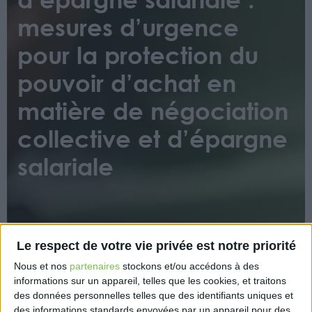
mesures d’urgence
pour la protection du
pouvoir d’achat en
matière de négociation
collective et d’épargne
salariale
Le respect de votre vie privée est notre priorité
Nous et nos
partenaires
stockons et/ou accédons à des
Ce décret fixe la durée maximale de la procédure
informations sur un appareil, telles que les cookies, et traitons
des données personnelles telles que des identifiants uniques et
d’extension pour les accords relatifs aux salaires
des informations standards envoyées par un appareil pour des