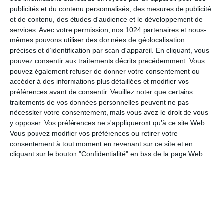
lorsque le SMIC a connu deux augmentations au
publicités et du contenu personnalisés, des mesures de publicité
cours des 12 derniers mois et complète les modalités
et de contenu, des études d'audience et le développement de
d’élargissement et d’extension. Il précise les critères
services.
Avec votre permission, nos 1024 partenaires et nous-
permettant au ministre d’apprécier la faiblesse
mêmes pouvons utiliser des données de géolocalisation
conventionnelle et de procéder le cas échéant à la
précises et d’identification par scan d'appareil. En cliquant, vous
fusion de branches professionnelles. Il fixe
pouvez consentir aux traitements décrits précédemment. Vous
pouvez également refuser de donner votre consentement ou
également les conditions dans lesquelles, lorsque
accéder à des informations plus détaillées et modifier vos
l’accord d’intéressement a été rédigé selon une
préférences avant de consentir.
Veuillez noter que certains
procédure dématérialisée permettant de vérifier
traitements de vos données personnelles peuvent ne pas
préalablement sa conformité aux dispositions
nécessiter votre consentement, mais vous avez le droit de vous
légales en vigueur, les exonérations sociales et
y opposer. Vos préférences ne s'appliqueront qu’à ce site Web.
fiscales qui lui sont attachées sont réputées
Vous pouvez modifier vos préférences ou retirer votre
acquises pour la durée dudit accord à compter de
consentement à tout moment en revenant sur ce site et en
cliquant sur le bouton "Confidentialité" en bas de la page Web.
son dépôt. Il tire les conséquences au niveau
réglementaire des modifications législatives qui
assimilent à une période de présence le congé de
paternité et d’accueil de l’enfant, le congé de deuil
et les périodes de quarantaine pour le calcul de la
répartition de l’intéressement. Il adapte enfin les