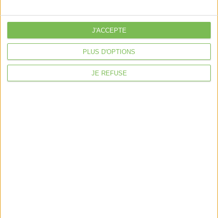
je crée mon activité
Je gère mon activité
libérale
Je sécurise mon activité
J'ACCEPTE
À la une
PLUS D'OPTIONS
Violette la comptable
JE REFUSE
Déclaration Impôt sur le Revenu
Loueur en Meublé
Côté Retraite
Location de bureaux
Examen de Conformité Fiscale
Nous suivre