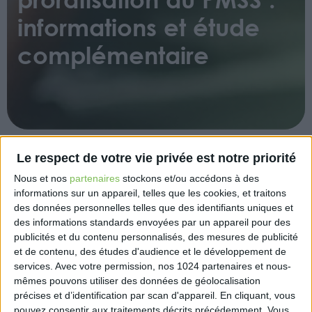
informations et étude
complémentaire
Le respect de votre vie privée est notre priorité
Le site Net-entreprises.fr précise que suite aux
Nous et nos
partenaires
stockons et/ou accédons à des
difficultés rencontrées par les utilisateurs quant à
informations sur un appareil, telles que les cookies, et traitons
l’application des consignes relatives à la
des données personnelles telles que des identifiants uniques et
proratisation du Plafond Mensuel de la Sécurité
des informations standards envoyées par un appareil pour des
Sociale au 1er juin 2023, afin de garantir l’effectivité
publicités et du contenu personnalisés, des mesures de publicité
et de contenu, des études d'audience et le développement de
des droits des salariés (selon l’événement
services.
Avec votre permission, nos 1024 partenaires et nous-
impliquant la proratisation du PMSS : temps partiel
mêmes pouvons utiliser des données de géolocalisation
ou forfait jours réduit, entrée/sortie, absences non
précises et d’identification par scan d'appareil. En cliquant, vous
rémunérées), la fiche 2621 doit être reprécisée,
pouvez consentir aux traitements décrits précédemment. Vous