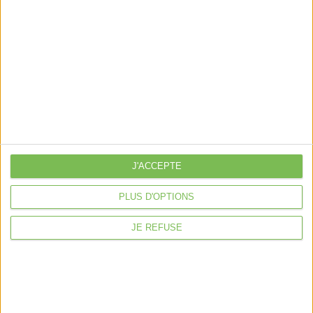
Découvrir Cotélib
Découvrir Cotelib
Nos services
Nos packs
J'ACCEPTE
je crée mon activité
Je gère mon activité
PLUS D'OPTIONS
libérale
Je sécurise mon activité
JE REFUSE
À la une
Violette la comptable
Déclaration Impôt sur le Revenu