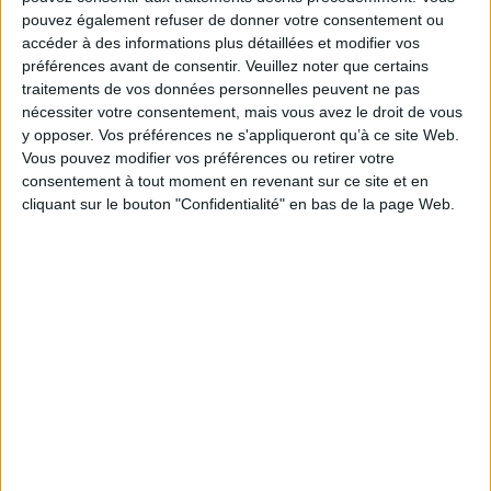
avant d’être republiée.
pouvez également refuser de donner votre consentement ou
Les échanges sont en cours avec le Ministère
accéder à des informations plus détaillées et modifier vos
concernant l’application volontaire de la
préférences avant de consentir.
Veuillez noter que certains
traitements de vos données personnelles peuvent ne pas
proratisation du PMSS pour les salariés en temps
nécessiter votre consentement, mais vous avez le droit de vous
partiel ou forfait jour réduit, et les modalités de
y opposer. Vos préférences ne s'appliqueront qu’à ce site Web.
renseignement afférent du type « 07 – Plafond de
Vous pouvez modifier vos préférences ou retirer votre
Sécurité Sociale appliqué » de la rubrique
consentement à tout moment en revenant sur ce site et en
S21.G00.79.001.
cliquant sur le bouton "Confidentialité" en bas de la page Web.
Il est donc demandé aux déclarants qui
renseignaient cette rubrique de continuer à le faire
comme jusqu’à maintenant, en l’attente des
précisions complémentaires.
Les consignes précisées et échéance d’application
seront transmises dès que possible.
https://www.net-entreprises.fr/declaration-de-la-
proratisation-du-pmss-informations-et-etude-
complementaire/