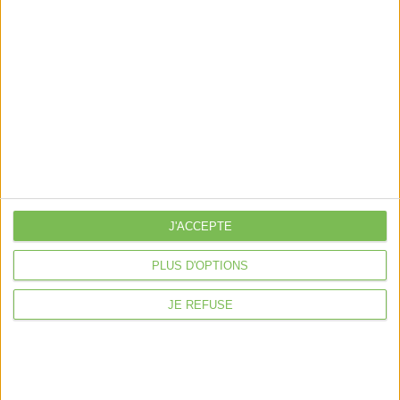
Découvrir Cotélib
Découvrir Cotelib
Nos services
Nos packs
J'ACCEPTE
je crée mon activité
Je gère mon activité
PLUS D'OPTIONS
libérale
JE REFUSE
Je sécurise mon activité
À la une
Violette la comptable