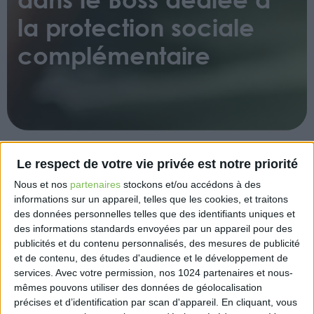
la protection sociale
complémentaire
Le respect de votre vie privée est notre priorité
Cette nouvelle rubrique présente le traitement social
Nous et nos
partenaires
stockons et/ou accédons à des
des contributions des employeurs au financement
informations sur un appareil, telles que les cookies, et traitons
de la retraite supplémentaire et de la prévoyance
des données personnelles telles que des identifiants uniques et
complémentaire collectives et obligatoires
des informations standards envoyées par un appareil pour des
bénéficiant aux salariés. Elle reprend les dispositions
publicités et du contenu personnalisés, des mesures de publicité
réglementaires et la doctrine existante sur le régime
et de contenu, des études d'audience et le développement de
social de la protection sociale complémentaire et
services.
Avec votre permission, nos 1024 partenaires et nous-
les modalités d’appréciation du caractère collectif
mêmes pouvons utiliser des données de géolocalisation
précises et d’identification par scan d'appareil. En cliquant, vous
et obligatoire qui conditionnent l’exclusion