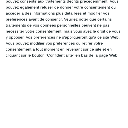
pouvez consentir aux traitements décrits précédemment. Vous
d’assiette de cotisations sociales. Notamment, la
pouvez également refuser de donner votre consentement ou
nouvelle rubrique prévoit, à l’instar de celle relative
accéder à des informations plus détaillées et modifier vos
à l’assiette générale, que le plafond de la Sécurité
préférences avant de consentir.
Veuillez noter que certains
sociale n’est pas réduit. Elle apporte également des
traitements de vos données personnelles peuvent ne pas
précisions sur la constitution des catégories
nécessiter votre consentement, mais vous avez le droit de vous
objectives et la mise en œuvre du régime social en
y opposer. Vos préférences ne s'appliqueront qu’à ce site Web.
Vous pouvez modifier vos préférences ou retirer votre
cas de suspension du contrat de travail du salarié.
consentement à tout moment en revenant sur ce site et en
La nouvelle rubrique présente des précisions
cliquant sur le bouton "Confidentialité" en bas de la page Web.
relatives aux entrées en vigueur résultant du décret
du 30 juillet 2021 pour la constitution des «
catégories objectives » et prend en compte la fusion
des régimes Agirc et Arrco.
Les dispositifs présentés dans la rubrique seront
applicables et opposables à l’administration le 1er
juillet 2022. À cette date, les circulaires dont les
dispositions sont reprises ou modifiées par le Bulletin
officiel de la Sécurité sociale seront abrogées.
Boss.gouv.fr, 30 mars 2022