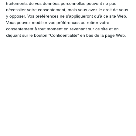
https://www.legifrance.gouv.fr/jorf/id/JORFTEXT000047
traitements de vos données personnelles peuvent ne pas
nécessiter votre consentement, mais vous avez le droit de vous
y opposer. Vos préférences ne s'appliqueront qu’à ce site Web.
Vous pouvez modifier vos préférences ou retirer votre
consentement à tout moment en revenant sur ce site et en
cliquant sur le bouton "Confidentialité" en bas de la page Web.
Découvrir Cotélib
Découvrir Cotelib
Nos services
Nos packs
je crée mon activité
Je gère mon activité
libérale
Je sécurise mon activité
À la une
Violette la comptable