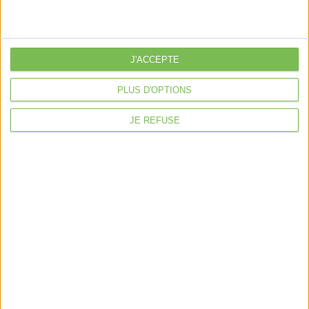
Déclaration Impôt sur le Revenu
Loueur en Meublé
J'ACCEPTE
Côté Retraite
Location de bureaux
PLUS D'OPTIONS
Examen de Conformité Fiscale
JE REFUSE
Nous suivre
Mentions légales
Politique de confidentialité
Condition générales de ventes
Fait avec ❤️ par
Verywell Digital