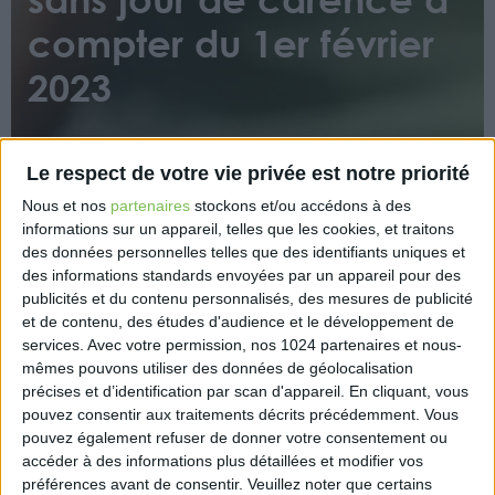
compter du 1er février
2023
Le respect de votre vie privée est notre priorité
Nous et nos
partenaires
stockons et/ou accédons à des
informations sur un appareil, telles que les cookies, et traitons
des données personnelles telles que des identifiants uniques et
Ce décret met un terme, à compter du 1er février
des informations standards envoyées par un appareil pour des
2023, à la délivrance d’arrêts de travail dérogatoires
publicités et du contenu personnalisés, des mesures de publicité
aux assurés se trouvant dans l’impossibilité de
et de contenu, des études d'audience et le développement de
services.
Avec votre permission, nos 1024 partenaires et nous-
continuer à travailler, y compris à distance, en cas
mêmes pouvons utiliser des données de géolocalisation
de contamination par la Covid-19 établie par un
précises et d’identification par scan d'appareil. En cliquant, vous
examen inscrit à la nomenclature des actes de
pouvez consentir aux traitements décrits précédemment. Vous
biologie médicale afin de limiter la propagation de
pouvez également refuser de donner votre consentement ou
l’épidémie de Covid.
accéder à des informations plus détaillées et modifier vos
préférences avant de consentir.
Veuillez noter que certains