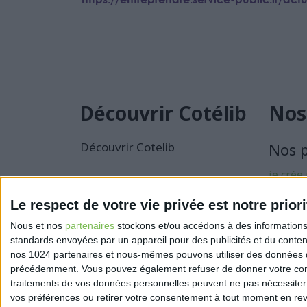
Découvrir Cotélib
Nos
Découvrir Cotelib
Nos 
je crée
activité
Le respect de votre vie privée est notre priori
Je sécu
Nous et nos
partenaires
stockons et/ou accédons à des informations s
activité
standards envoyées par un appareil pour des publicités et du conte
nos 1024 partenaires et nous-mêmes pouvons utiliser des données de g
précédemment. Vous pouvez également refuser de donner votre conse
traitements de vos données personnelles peuvent ne pas nécessiter 
vos préférences ou retirer votre consentement à tout moment en reven