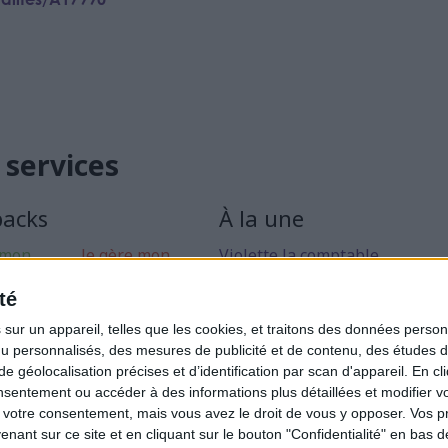
 services
packs
À la une
 mon
Je gère mon
Violette la comptable
 libérale
activité
Déclaration Impôt sur le Reve
té
rise mon
Loueur en Meublé
ur un appareil, telles que les cookies, et traitons des données personn
Côté Retraite
nu personnalisés, des mesures de publicité et de contenu, des études 
éolocalisation précises et d’identification par scan d'appareil. En cl
Location de bureaux
ntement ou accéder à des informations plus détaillées et modifier vo
Examen de Conformité Fiscale
votre consentement, mais vous avez le droit de vous y opposer. Vos p
ant sur ce site et en cliquant sur le bouton "Confidentialité" en bas 