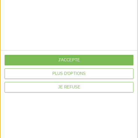
je crée mon activité
Je gère mon activité
libérale
Je sécurise mon activité
À la une
Violette la comptable
Déclaration Impôt sur le Revenu
J'ACCEPTE
Loueur en Meublé
PLUS D'OPTIONS
Côté Retraite
Location de bureaux
JE REFUSE
Examen de Conformité Fiscale
Nous suivre