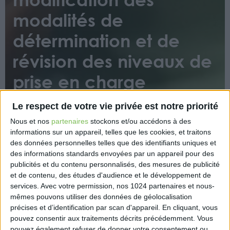
modalités de
détermination et de
révision des niveaux de
prise en charge
Le respect de votre vie privée est notre priorité
Nous et nos
partenaires
stockons et/ou accédons à des
informations sur un appareil, telles que les cookies, et traitons
des données personnelles telles que des identifiants uniques et
des informations standards envoyées par un appareil pour des
publicités et du contenu personnalisés, des mesures de publicité
Ce décret modifie les modalités de détermination
et de contenu, des études d'audience et le développement de
des niveaux de prise en charge des contrats
services.
Avec votre permission, nos 1024 partenaires et nous-
d’apprentissage, notamment lorsque France
mêmes pouvons utiliser des données de géolocalisation
compétences révise ses recommandations. Il prévoit
précises et d’identification par scan d'appareil. En cliquant, vous
également que les niveaux de prise en charge des
pouvez consentir aux traitements décrits précédemment. Vous
contrats d’apprentissage sont fixés à titre transitoire
pouvez également refuser de donner votre consentement ou