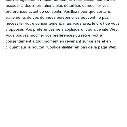
par un arrêté conjoint des ministres chargés de la
accéder à des informations plus détaillées et modifier vos
préférences avant de consentir.
Veuillez noter que certains
formation professionnelle et du budget dans
traitements de vos données personnelles peuvent ne pas
l’attente de leur fixation par les branches
nécessiter votre consentement, mais vous avez le droit de vous
professionnelles ou par l’État dès lors que la carence
y opposer. Vos préférences ne s'appliqueront qu’à ce site Web.
est constatée.
Vous pouvez modifier vos préférences ou retirer votre
consentement à tout moment en revenant sur ce site et en
https://www.legifrance.gouv.fr/jorf/id/JORFTEXT000046
cliquant sur le bouton "Confidentialité" en bas de la page Web.
Découvrir Cotélib
Découvrir Cotelib
Nos services
Nos packs