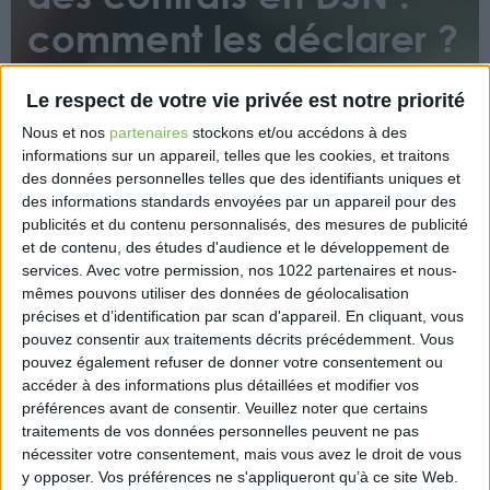
comment les déclarer ?
Le respect de votre vie privée est notre priorité
Nous et nos
partenaires
stockons et/ou accédons à des
informations sur un appareil, telles que les cookies, et traitons
des données personnelles telles que des identifiants uniques et
des informations standards envoyées par un appareil pour des
Net-entreprises.fr publie un article sur la gestion des
publicités et du contenu personnalisés, des mesures de publicité
avenants des contrats en DSN et fournit des réponses
et de contenu, des études d'audience et le développement de
à certaines questions : comment déclarer un
services.
Avec votre permission, nos 1022 partenaires et nous-
mêmes pouvons utiliser des données de géolocalisation
avenant de contrat en DSN ? Que se passe-t-il si la
précises et d’identification par scan d'appareil. En cliquant, vous
déclaration de l’avenant n’est pas conforme ?
pouvez consentir aux traitements décrits précédemment. Vous
Comment corriger une erreur de déclaration de
pouvez également refuser de donner votre consentement ou
l’avenant de contrat ?
accéder à des informations plus détaillées et modifier vos
préférences avant de consentir.
Veuillez noter que certains
https://www.net-entreprises.fr/gestion-des-
traitements de vos données personnelles peuvent ne pas
avenants-des-contrats-en-dsn/
nécessiter votre consentement, mais vous avez le droit de vous
y opposer. Vos préférences ne s'appliqueront qu’à ce site Web.