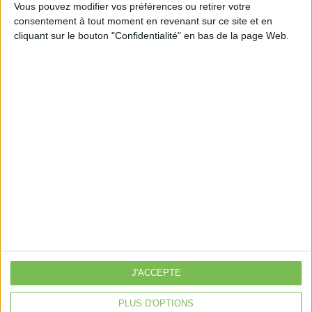
Vous pouvez modifier vos préférences ou retirer votre
consentement à tout moment en revenant sur ce site et en
cliquant sur le bouton "Confidentialité" en bas de la page Web.
Découvrir Cotélib
Découvrir Cotelib
Nos services
Nos packs
je crée mon activité
Je gère mon activité
libérale
Je sécurise mon activité
À la une
J'ACCEPTE
Violette la comptable
Déclaration Impôt sur le Revenu
PLUS D'OPTIONS