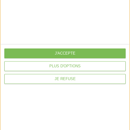
libérale
Je sécurise mon activité
À la une
Violette la comptable
Déclaration Impôt sur le Revenu
J'ACCEPTE
Loueur en Meublé
Côté Retraite
PLUS D'OPTIONS
Location de bureaux
JE REFUSE
Examen de Conformité Fiscale
Nous suivre