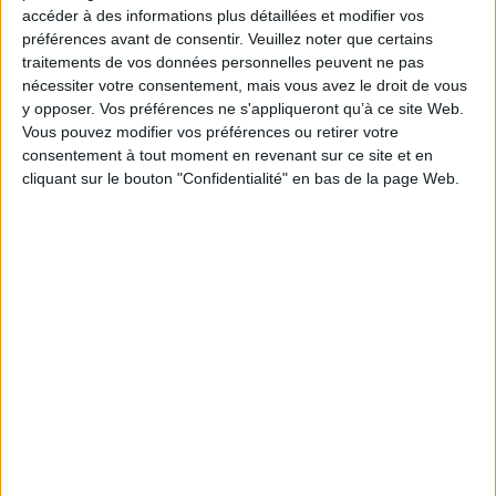
contrats d’apprentissage conclus à partir de cette
accéder à des informations plus détaillées et modifier vos
date. Elle vise à harmoniser les règles applicables et
préférences avant de consentir.
Veuillez noter que certains
à recentrer l’exonération sur les rémunérations les
traitements de vos données personnelles peuvent ne pas
plus faibles, tout en préservant l’attractivité du
nécessiter votre consentement, mais vous avez le droit de vous
dispositif pour les jeunes en formation.
y opposer. Vos préférences ne s'appliqueront qu’à ce site Web.
Vous pouvez modifier vos préférences ou retirer votre
https://www.legifrance.gouv.fr/jorf/id/JORFTEXT000051
consentement à tout moment en revenant sur ce site et en
cliquant sur le bouton "Confidentialité" en bas de la page Web.
Découvrir Cotélib
Découvrir Cotelib
Nos services
Nos packs
je crée mon activité
Je gère mon activité