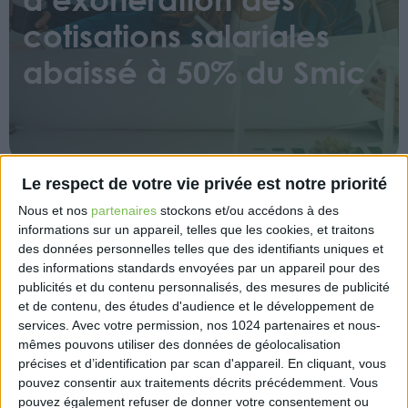
cotisations salariales
abaissé à 50% du Smic
Le respect de votre vie privée est notre priorité
Nous et nos
partenaires
stockons et/ou accédons à des
Un décret publié au Journal officiel du 30 mars 2025
informations sur un appareil, telles que les cookies, et traitons
réduit le seuil d’exonération des cotisations
des données personnelles telles que des identifiants uniques et
salariales applicable aux apprentis. À compter du
des informations standards envoyées par un appareil pour des
1er mars 2025, seuls les salaires inférieurs ou égaux à
publicités et du contenu personnalisés, des mesures de publicité
et de contenu, des études d'audience et le développement de
50% du Smic bénéficient d’une exonération totale,
services.
Avec votre permission, nos 1024 partenaires et nous-
contre 79% précédemment.
mêmes pouvons utiliser des données de géolocalisation
précises et d’identification par scan d'appareil. En cliquant, vous
Prévue par la loi de financement de la sécurité
pouvez consentir aux traitements décrits précédemment. Vous
sociale pour 2025, cette mesure s’applique aux
pouvez également refuser de donner votre consentement ou