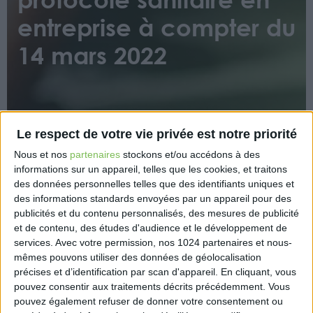
entreprise à compter du
14 mars 2022
Le respect de votre vie privée est notre priorité
Nous et nos
partenaires
stockons et/ou accédons à des
informations sur un appareil, telles que les cookies, et traitons
Le Premier ministre Jean Castex a annoncé, jeudi 3
des données personnelles telles que des identifiants uniques et
mars, la fin du port du masque en intérieur, ainsi que
des informations standards envoyées par un appareil pour des
la fin de l’utilisation du pass vaccinal, à partir du 14
publicités et du contenu personnalisés, des mesures de publicité
mars. L’obligation du port du masque sera levée
et de contenu, des études d'audience et le développement de
notamment dans les commerces et sur les lieux de
services.
Avec votre permission, nos 1024 partenaires et nous-
travail. Seules exceptions : les établissements
mêmes pouvons utiliser des données de géolocalisation
médicaux et les transports. Par ailleurs, le pass
précises et d’identification par scan d'appareil. En cliquant, vous
pouvez consentir aux traitements décrits précédemment. Vous
vaccinal ne sera plus demandé nul part, sauf à
pouvez également refuser de donner votre consentement ou
l’entrée des établissements de santé.