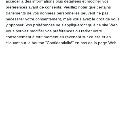
accéder à des informations plus détaillées et modifier vos
préférences avant de consentir.
Veuillez noter que certains
https://www.francetvinfo.fr/sante/maladie/coronavirus
traitements de vos données personnelles peuvent ne pas
vaccinal/restrictions-sanitaires-la-fin-du-masque-
nécessiter votre consentement, mais vous avez le droit de vous
en-interieur-et-du-pass-vaccinal-le-14-
y opposer. Vos préférences ne s'appliqueront qu’à ce site Web.
mars_4990710.html
Vous pouvez modifier vos préférences ou retirer votre
consentement à tout moment en revenant sur ce site et en
cliquant sur le bouton "Confidentialité" en bas de la page Web.
Découvrir Cotélib
Découvrir Cotelib
Nos services
Nos packs
je crée mon activité
Je gère mon activité
libérale