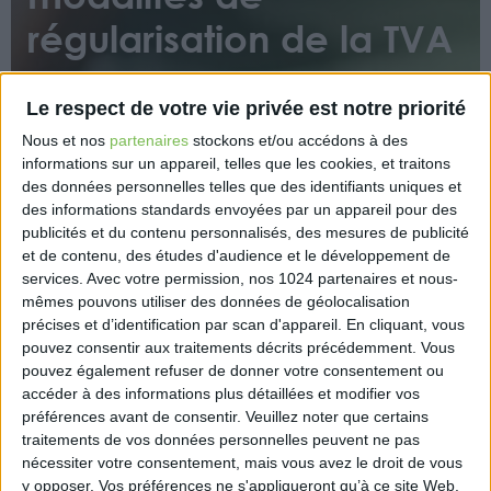
régularisation de la TVA
Le respect de votre vie privée est notre priorité
Nous et nos
partenaires
stockons et/ou accédons à des
informations sur un appareil, telles que les cookies, et traitons
des données personnelles telles que des identifiants uniques et
des informations standards envoyées par un appareil pour des
Avec la réforme du régime des ventes à distance
publicités et du contenu personnalisés, des mesures de publicité
depuis le 1er juillet 2021, un certain nombre
et de contenu, des études d'audience et le développement de
d’entreprises françaises ont appliqué la TVA
services.
Avec votre permission, nos 1024 partenaires et nous-
française à tort sur leurs ventes. L’administration
mêmes pouvons utiliser des données de géolocalisation
fiscale vient de préciser dans un rescrit les modalités
précises et d’identification par scan d'appareil. En cliquant, vous
pouvez consentir aux traitements décrits précédemment. Vous
de régularisations de cette TVA (actualités Bofip du
pouvez également refuser de donner votre consentement ou
1er décembre 2021).
accéder à des informations plus détaillées et modifier vos
préférences avant de consentir.
Veuillez noter que certains
https://www.legifiscal.fr/actualites-fiscales/3002-
traitements de vos données personnelles peuvent ne pas
regime-ventes-distance-modalites-regularisation-
nécessiter votre consentement, mais vous avez le droit de vous
tva.html
y opposer. Vos préférences ne s'appliqueront qu’à ce site Web.