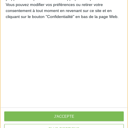
Vous pouvez modifier vos préférences ou retirer votre
consentement à tout moment en revenant sur ce site et en
cliquant sur le bouton "Confidentialité" en bas de la page Web.
Découvrir Cotélib
Découvrir Cotelib
Nos services
Nos packs
je crée mon activité
Je gère mon activité
libérale
Je sécurise mon activité
À la une
J'ACCEPTE
Violette la comptable