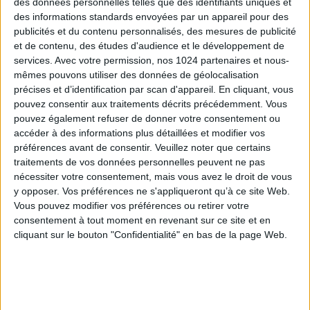
des données personnelles telles que des identifiants uniques et
contrats retraite pour pouvoir compléter leurs
des informations standards envoyées par un appareil pour des
revenus. Une déclaration qui avait suscité l’intérêt
publicités et du contenu personnalisés, des mesures de publicité
de certains entrepreneurs mais qui avait aussi
et de contenu, des études d'audience et le développement de
généré de nombreuses questions quant aux
services.
Avec votre permission, nos 1024 partenaires et nous-
mêmes pouvons utiliser des données de géolocalisation
conditions attachées à cette option. Avec
précises et d’identification par scan d'appareil. En cliquant, vous
l’adoption récente de la troisième loi de finances
pouvez consentir aux traitements décrits précédemment. Vous
rectificative pour 2020, les contours du dispositif ont
pouvez également refuser de donner votre consentement ou
été définis.
accéder à des informations plus détaillées et modifier vos
préférences avant de consentir.
Veuillez noter que certains
Ainsi, les travailleurs non salariés peuvent débloquer
traitements de vos données personnelles peuvent ne pas
de manière anticipée leur épargne retraite dans la
nécessiter votre consentement, mais vous avez le droit de vous
limite de 8 000 € (tous contrats et plans confondus).
y opposer. Vos préférences ne s'appliqueront qu’à ce site Web.
Mais attention, seuls les contrats Madelin et Madelin
Vous pouvez modifier vos préférences ou retirer votre
consentement à tout moment en revenant sur ce site et en
agricole ainsi que les Plans d’épargne retraite
cliquant sur le bouton "Confidentialité" en bas de la page Web.
individuels sont concernés. Autre condition, le
contrat de l’assuré doit avoir été souscrit avant le 10
juin 2020.
En pratique : dispositif exceptionnel et temporaire, la