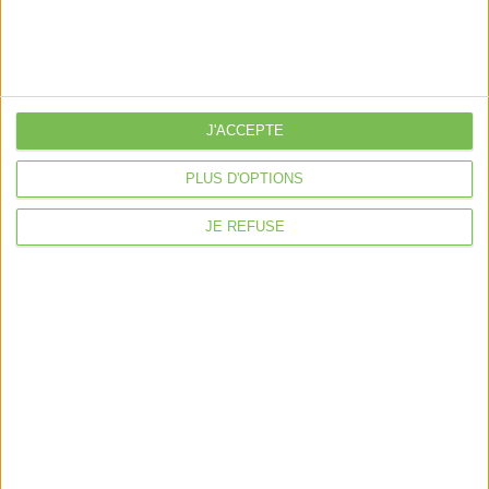
Art. 12, loi n° 2020-935 du 30 juillet 2020, JO
J'ACCEPTE
Découvrir Cotélib
PLUS D'OPTIONS
Découvrir Cotelib
JE REFUSE
Nos services
Nos packs
je crée mon activité
Je gère mon activité
libérale
Je sécurise mon activité
À la une