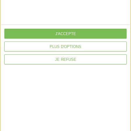
Fait avec ❤️ par
Verywell Digital
J'ACCEPTE
PLUS D'OPTIONS
JE REFUSE