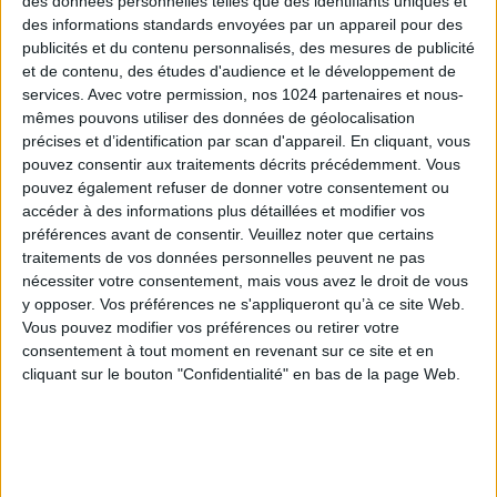
des données personnelles telles que des identifiants uniques et
des informations standards envoyées par un appareil pour des
https://minefi.hosting.augure.com/Augure_Minefi/r/
publicités et du contenu personnalisés, des mesures de publicité
id=4EC7D276-F80E-4C68-97AF-
et de contenu, des études d'audience et le développement de
99288C678EF2&filename=1653%20-
services.
Avec votre permission, nos 1024 partenaires et nous-
%20Guide%20pratique%20mecenat%20de%20compete
mêmes pouvons utiliser des données de géolocalisation
précises et d’identification par scan d'appareil. En cliquant, vous
pouvez consentir aux traitements décrits précédemment. Vous
pouvez également refuser de donner votre consentement ou
accéder à des informations plus détaillées et modifier vos
préférences avant de consentir.
Veuillez noter que certains
Découvrir Cotélib
traitements de vos données personnelles peuvent ne pas
nécessiter votre consentement, mais vous avez le droit de vous
Découvrir Cotelib
y opposer. Vos préférences ne s'appliqueront qu’à ce site Web.
Vous pouvez modifier vos préférences ou retirer votre
consentement à tout moment en revenant sur ce site et en
Nos services
cliquant sur le bouton "Confidentialité" en bas de la page Web.
Nos packs
je crée mon activité
Je gère mon activité
libérale