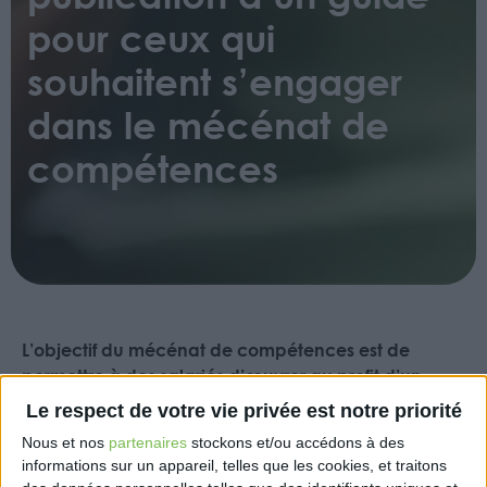
pour ceux qui
souhaitent s’engager
dans le mécénat de
compétences
L’objectif du mécénat de compétences est de
permettre à des salariés d’œuvrer au profit d’un
projet d’intérêt général. Pour aider les dirigeants à
Le respect de votre vie privée est notre priorité
s’investir dans ce dispositif méconnu, le
Nous et nos
partenaires
stockons et/ou accédons à des
gouvernement lance un guide pratique à
informations sur un appareil, telles que les cookies, et traitons
destination des TPE et PME.