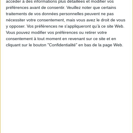
accéder à des informations plus détaillées et modifier vos
libéraux, qu’ils soient réglementés ou non, qu’ils
préférences avant de consentir.
Veuillez noter que certains
exercent sous le régime auto entrepreneur ou en
traitements de vos données personnelles peuvent ne pas
travailleur indépendant classique.
nécessiter votre consentement, mais vous avez le droit de vous
y opposer. Vos préférences ne s'appliqueront qu’à ce site Web.
Si vous êtes intéressé(e), un atelier se tiendra très
Vous pouvez modifier vos préférences ou retirer votre
prochainement le :
consentement à tout moment en revenant sur ce site et en
cliquant sur le bouton "Confidentialité" en bas de la page Web.
Mardi 24 Novembre 2020 de 09h30 à 12 h 30 en
VISIOCONFERENCE.
CLIQUEZ ICI
> Pour vous inscrire, merci de nous contacter au : 05
62 71 81 28
Découvrir Cotélib