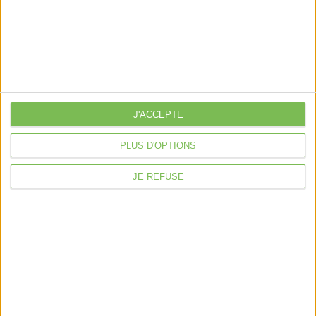
Découvrir Cotelib
Nos services
Nos packs
je crée mon activité
Je gère mon activité
J'ACCEPTE
libérale
PLUS D'OPTIONS
Je sécurise mon activité
À la une
JE REFUSE
Violette la comptable
Déclaration Impôt sur le Revenu
Loueur en Meublé
Côté Retraite
Location de bureaux
Examen de Conformité Fiscale