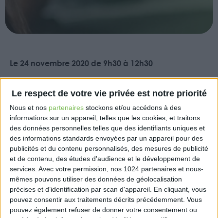
Le 24 novembre 2020 de 9h30 à 12h30
Afin de faciliter la création d’entreprises libérales,
l’AraPL Grand Sud, Organisme mixte et première
Le respect de votre vie privée est notre priorité
Association de Gestion Agréée de la région, a
Nous et nos
partenaires
stockons et/ou accédons à des
décidé de proposer dans chaque département des
informations sur un appareil, telles que les cookies, et traitons
ateliers d’informations gratuits.
des données personnelles telles que des identifiants uniques et
des informations standards envoyées par un appareil pour des
Ces ateliers ont pour objectif de conférer aux
publicités et du contenu personnalisés, des mesures de publicité
porteurs de projets et aux créateurs récemment
et de contenu, des études d'audience et le développement de
services.
Avec votre permission, nos 1024 partenaires et nous-
immatriculés des informations spécifiques, des
mêmes pouvons utiliser des données de géolocalisation
conseils indispensables à la création mais aussi à la
précises et d’identification par scan d'appareil. En cliquant, vous
pérennisation d’une activité libérale.
pouvez consentir aux traitements décrits précédemment. Vous
pouvez également refuser de donner votre consentement ou
Ces ateliers s’adressent à tous les professionnels