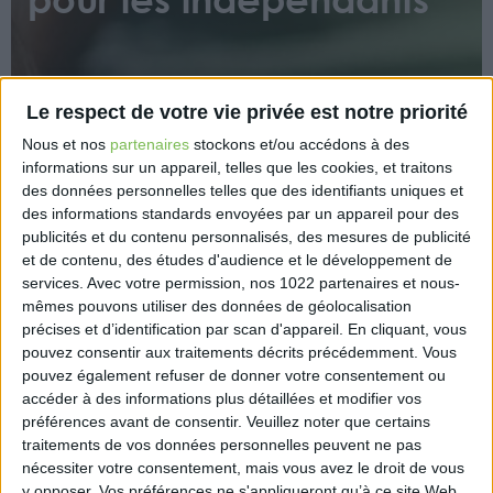
Le respect de votre vie privée est notre priorité
Nous et nos
partenaires
stockons et/ou accédons à des
informations sur un appareil, telles que les cookies, et traitons
L’URSSAF annonce que les employeurs et les
des données personnelles telles que des identifiants uniques et
travailleurs indépendants doivent à nouveau
des informations standards envoyées par un appareil pour des
respecter les échéances de paiement des
publicités et du contenu personnalisés, des mesures de publicité
cotisations sociales, qui ont été reportées
et de contenu, des études d'audience et le développement de
services.
Avec votre permission, nos 1022 partenaires et nous-
régulièrement depuis le début de la crise sanitaire.
mêmes pouvons utiliser des données de géolocalisation
Ce retour à la normale ne s’applique toutefois pas
précises et d’identification par scan d'appareil. En cliquant, vous
en Martinique, en Guyane, en Guadeloupe et à La
pouvez consentir aux traitements décrits précédemment. Vous
Réunion.
pouvez également refuser de donner votre consentement ou
accéder à des informations plus détaillées et modifier vos
https://business.lesechos.fr/entrepreneurs/ressources-
préférences avant de consentir.
Veuillez noter que certains
humaines/17862381-employeurs-et-non-salaries-
traitements de vos données personnelles peuvent ne pas
pas-de-report-du-paiement-des-cotisations-en-
nécessiter votre consentement, mais vous avez le droit de vous
septembre-344799.php
y opposer. Vos préférences ne s'appliqueront qu’à ce site Web.