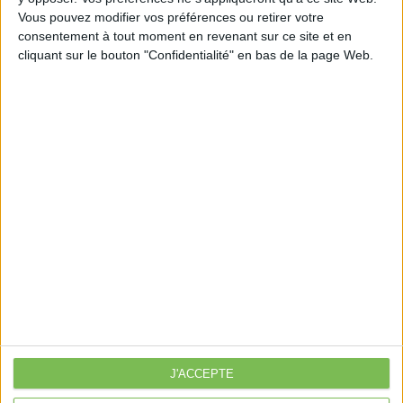
Vous pouvez modifier vos préférences ou retirer votre
consentement à tout moment en revenant sur ce site et en
cliquant sur le bouton "Confidentialité" en bas de la page Web.
Découvrir Cotélib
Découvrir Cotelib
Nos services
Nos packs
je crée mon activité
Je gère mon activité
libérale
Je sécurise mon activité
À la une
J'ACCEPTE
Violette la comptable