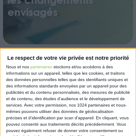
envisagés
Le respect de votre vie privée est notre priorité
Le projet de loi de financement de la Sécurité
Nous et nos
partenaires
stockons et/ou accédons à des
sociale (PLFSS) pour 2025 prévoit de renforcer les
informations sur un appareil, telles que les cookies, et traitons
exonérations de cotisations sociales en faveur des
des données personnelles telles que des identifiants uniques et
jeunes agriculteurs et de pérenniser celles
des informations standards envoyées par un appareil pour des
applicables aux travailleurs saisonniers agricoles.
publicités et du contenu personnalisés, des mesures de publicité
Les nouveaux exploitants âgés de 18 à 40 ans
et de contenu, des études d'audience et le développement de
pourront cumuler l’exonération partielle et
services.
Avec votre permission, nos 1024 partenaires et nous-
mêmes pouvons utiliser des données de géolocalisation
dégressive de leurs cotisations sociales personnelles
précises et d’identification par scan d'appareil. En cliquant, vous
avec les réductions de taux de cotisations dont
pouvez consentir aux traitements décrits précédemment. Vous
bénéficient les autres exploitants, améliorant ainsi
pouvez également refuser de donner votre consentement ou
leur trésorerie et leur compétitivité.