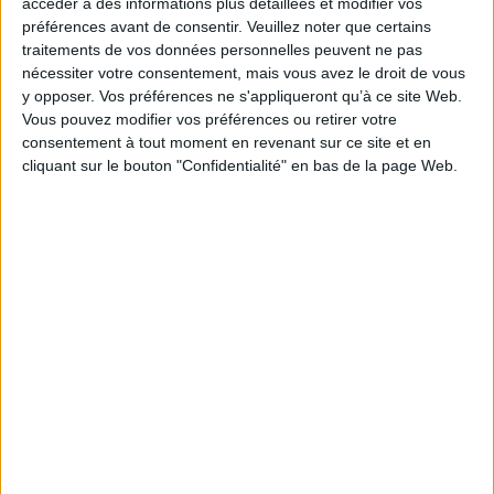
accéder à des informations plus détaillées et modifier vos
préférences avant de consentir.
Veuillez noter que certains
Par ailleurs, l’exonération spécifique des cotisations
traitements de vos données personnelles peuvent ne pas
sociales patronales pour les employeurs recrutant
nécessiter votre consentement, mais vous avez le droit de vous
des travailleurs occasionnels, qui devait initialement
y opposer. Vos préférences ne s'appliqueront qu’à ce site Web.
prendre fin le 31 décembre 2025, sera finalement
Vous pouvez modifier vos préférences ou retirer votre
consentement à tout moment en revenant sur ce site et en
maintenue de manière permanente. De plus, depuis
cliquant sur le bouton "Confidentialité" en bas de la page Web.
le 1ᵉʳ mai 2024, cette exonération est totale pour une
rémunération mensuelle brute inférieure ou égale à
1,25 fois le Smic, soit 2 208,65 €, contre 1,2 fois le Smic
précédemment. Le PLFSS inscrira officiellement cette
mesure dans le Code rural.
https://www.eurex.fr/k4_22249325/
Découvrir Cotélib