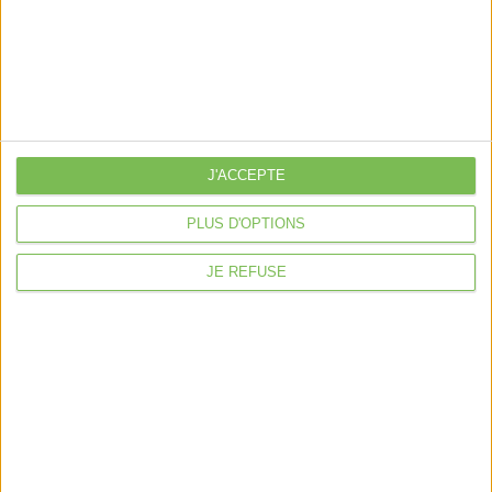
Découvrir Cotelib
Nos services
Nos packs
je crée mon activité
Je gère mon activité
J'ACCEPTE
libérale
Je sécurise mon activité
PLUS D'OPTIONS
À la une
JE REFUSE
Violette la comptable
Déclaration Impôt sur le Revenu
Loueur en Meublé
Côté Retraite
Location de bureaux
Examen de Conformité Fiscale