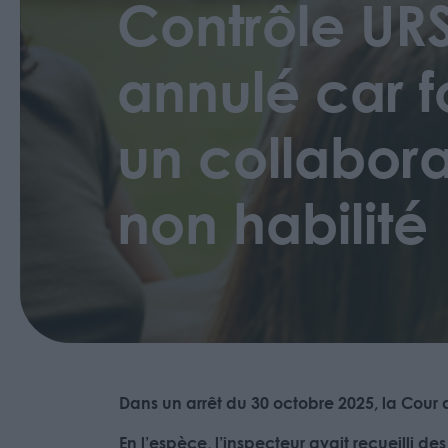
Contrôle UR
annulé car 
un collabor
non habilité
Dans un arrêt du 30 octobre 2025, la Cour 
En l’espèce, l’inspecteur avait recueilli d