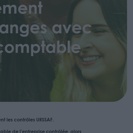
sement
hanges avec
 comptable
nt les contrôles URSSAF.
ble de l’entreprise contrôlée, alors