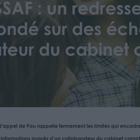
SSAF : un redres
fondé sur des éc
ateur du cabinet
d’appel de Pau rappelle fermement les limites qui encadre
es informations auprès d’un collaborateur du cabinet compta