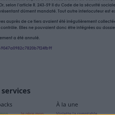
, selon l’article R. 243-59 II du Code de la sécurité socia
présentant dûment mandaté. Tout autre interlocuteur est e
s auprès de ce tiers avaient été irrégulièrement collectées
 contrôle. Elles ne pouvaient donc être intégrées au dossie
ssement a été annulé.
/69047a0982c7820b7f24fb9f
 services
packs
À la une
 mon
Je gère mon
Violette la comptable