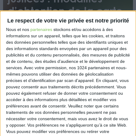
d’obtention de la carte
professionnelle
Le respect de votre vie privée est notre priorité
Nous et nos
partenaires
stockons et/ou accédons à des
informations sur un appareil, telles que les cookies, et traitons
des données personnelles telles que des identifiants uniques et
des informations standards envoyées par un appareil pour des
publicités et du contenu personnalisés, des mesures de publicité
et de contenu, des études d'audience et le développement de
services.
Avec votre permission, nos 1024 partenaires et nous-
Un arrêté publié récemment vient préciser les
mêmes pouvons utiliser des données de géolocalisation
modalités pour obtenir la carte professionnelle de
précises et d’identification par scan d'appareil. En cliquant, vous
pouvez consentir aux traitements décrits précédemment. Vous
commissaire de justice.
pouvez également refuser de donner votre consentement ou
https://www.eurex.fr/k4_20212295/
accéder à des informations plus détaillées et modifier vos
préférences avant de consentir.
Veuillez noter que certains
traitements de vos données personnelles peuvent ne pas
nécessiter votre consentement, mais vous avez le droit de vous
y opposer. Vos préférences ne s'appliqueront qu’à ce site Web.
Vous pouvez modifier vos préférences ou retirer votre