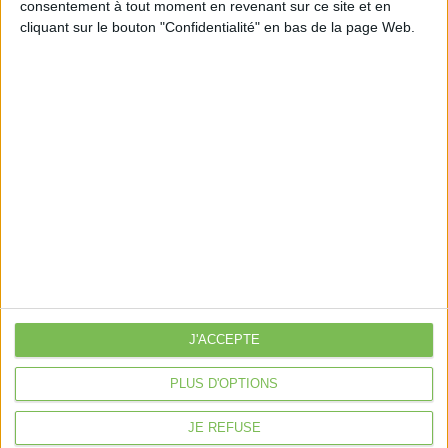
Découvrir Cotélib
consentement à tout moment en revenant sur ce site et en
cliquant sur le bouton "Confidentialité" en bas de la page Web.
Découvrir Cotelib
Nos services
Nos packs
je crée mon activité
Je gère mon activité
libérale
Je sécurise mon activité
À la une
Violette la comptable
J'ACCEPTE
Déclaration Impôt sur le Revenu
Loueur en Meublé
PLUS D'OPTIONS
Côté Retraite
JE REFUSE
Location de bureaux