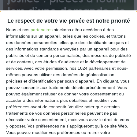
lors d’une demande de
nomination
Le respect de votre vie privée est notre priorité
Nous et nos
partenaires
stockons et/ou accédons à des
informations sur un appareil, telles que les cookies, et traitons
des données personnelles telles que des identifiants uniques et
des informations standards envoyées par un appareil pour des
publicités et du contenu personnalisés, des mesures de publicité
et de contenu, des études d'audience et le développement de
services.
Avec votre permission, nos 1024 partenaires et nous-
La liste des pièces à produire lors d’une demande
mêmes pouvons utiliser des données de géolocalisation
de nomination en qualité de commissaire de justice
précises et d’identification par scan d'appareil. En cliquant, vous
pouvez consentir aux traitements décrits précédemment. Vous
dans un office à créer vient d’être fixée.
pouvez également refuser de donner votre consentement ou
https://www.eurex.fr/k4_20246805/
accéder à des informations plus détaillées et modifier vos
préférences avant de consentir.
Veuillez noter que certains
traitements de vos données personnelles peuvent ne pas
nécessiter votre consentement, mais vous avez le droit de vous
y opposer. Vos préférences ne s'appliqueront qu’à ce site Web.
Vous pouvez modifier vos préférences ou retirer votre