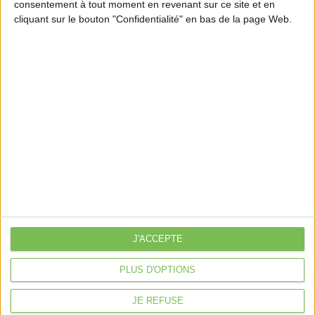
Découvrir Cotélib
consentement à tout moment en revenant sur ce site et en
cliquant sur le bouton "Confidentialité" en bas de la page Web.
Découvrir Cotelib
Nos services
Nos packs
je crée mon activité
Je gère mon activité
libérale
Je sécurise mon activité
À la une
Violette la comptable
J'ACCEPTE
Déclaration Impôt sur le Revenu
Loueur en Meublé
PLUS D'OPTIONS
Côté Retraite
JE REFUSE
Location de bureaux