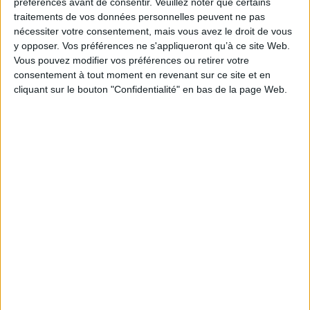
préférences avant de consentir.
Veuillez noter que certains
d’organisation avant d’accepter les missions de
traitements de vos données personnelles peuvent ne pas
certification des informations sur la durabilité.
nécessiter votre consentement, mais vous avez le droit de vous
y opposer. Vos préférences ne s'appliqueront qu’à ce site Web.
Réalisés tous les 6 ans, ces contrôles ont pour but de
Vous pouvez modifier vos préférences ou retirer votre
maintenir la confiance des marchés et des
consentement à tout moment en revenant sur ce site et en
cliquant sur le bouton "Confidentialité" en bas de la page Web.
utilisateurs des comptes.
https://h2a-france.org/publications/orientations-
du-programme-de-controle-des-commissaires-
aux-comptes-pour-2023-2/
Découvrir Cotélib
Découvrir Cotelib
Nos services