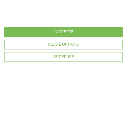
Nos packs
je crée mon activité
Je gère mon activité
libérale
J'ACCEPTE
Je sécurise mon activité
PLUS D'OPTIONS
À la une
JE REFUSE
Violette la comptable
Déclaration Impôt sur le Revenu
Loueur en Meublé
Côté Retraite
Location de bureaux
Examen de Conformité Fiscale
Nous suivre