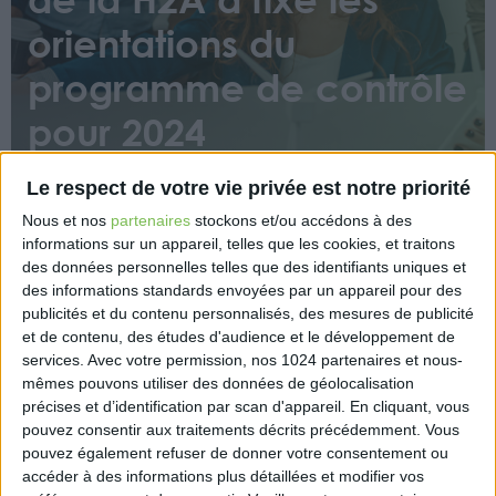
orientations du
programme de contrôle
pour 2024
Le respect de votre vie privée est notre priorité
Nous et nos
partenaires
stockons et/ou accédons à des
informations sur un appareil, telles que les cookies, et traitons
des données personnelles telles que des identifiants uniques et
des informations standards envoyées par un appareil pour des
Ce programme concerne les commissaires aux
publicités et du contenu personnalisés, des mesures de publicité
et de contenu, des études d'audience et le développement de
comptes, les organismes tiers indépendants et les
services.
Avec votre permission, nos 1024 partenaires et nous-
auditeurs de durabilité. Les contrôles viseront à
mêmes pouvons utiliser des données de géolocalisation
vérifier le respect des obligations liées à la directive
précises et d’identification par scan d'appareil. En cliquant, vous
européenne CSRD, transposée en droit français
pouvez consentir aux traitements décrits précédemment. Vous
depuis le 1er janvier 2024.
pouvez également refuser de donner votre consentement ou
accéder à des informations plus détaillées et modifier vos
Les inspections se concentreront sur les exigences