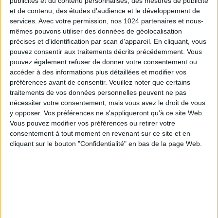
publicités et du contenu personnalisés, des mesures de publicité
plus tard le 30 juin 2026.
et de contenu, des études d'audience et le développement de
Cette épreuve, organisée une fois par an en
services.
Avec votre permission, nos 1024 partenaires et nous-
mêmes pouvons utiliser des données de géolocalisation
application de l’article A. 821-34 du Code de
précises et d’identification par scan d'appareil. En cliquant, vous
commerce, constitue l’une des conditions
pouvez consentir aux traitements décrits précédemment. Vous
d’inscription sur les listes spécifiques permettant aux
pouvez également refuser de donner votre consentement ou
commissaires aux comptes et aux auditeurs des
accéder à des informations plus détaillées et modifier vos
informations en matière de durabilité d’exercer ces
préférences avant de consentir.
Veuillez noter que certains
nouvelles missions. Les candidats doivent
traitements de vos données personnelles peuvent ne pas
également justifier d’un stage d’au moins huit mois
nécessiter votre consentement, mais vous avez le droit de vous
y opposer. Vos préférences ne s'appliqueront qu’à ce site Web.
auprès d’un professionnel habilité.
Vous pouvez modifier vos préférences ou retirer votre
La liste des candidats admis à se présenter à
consentement à tout moment en revenant sur ce site et en
cliquant sur le bouton "Confidentialité" en bas de la page Web.
l’épreuve sera publiée au Journal officiel par le
garde des Sceaux, avant l’envoi des convocations
individuelles précisant la date et le lieu de
l’examen.
S’inscrire à l’épreuve de durabilité