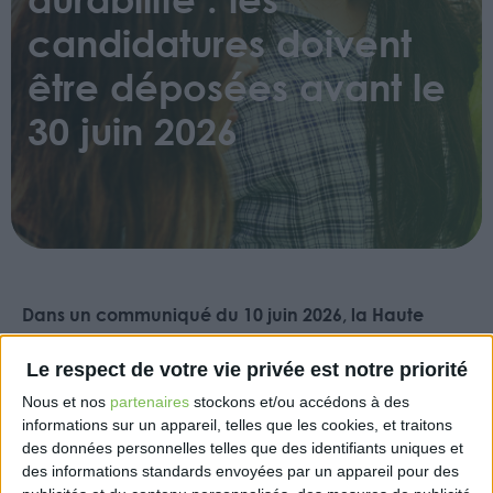
candidatures doivent
être déposées avant le
30 juin 2026
Dans un communiqué du 10 juin 2026, la Haute
autorité de l’audit (H2A) rappelle que les
professionnels souhaitant exercer des missions de
Le respect de votre vie privée est notre priorité
certification des informations en matière de
Nous et nos
partenaires
stockons et/ou accédons à des
durabilité n’ont plus que quelques semaines pour
informations sur un appareil, telles que les cookies, et traitons
s’inscrire à l’épreuve annuelle requise. Les dossiers
des données personnelles telles que des identifiants uniques et
de candidature doivent être adressés à la H2A au
des informations standards envoyées par un appareil pour des