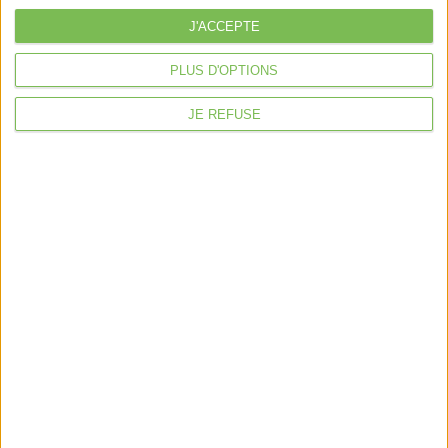
Déclaration Impôt sur le Revenu
J'ACCEPTE
Loueur en Meublé
Côté Retraite
PLUS D'OPTIONS
Location de bureaux
JE REFUSE
Examen de Conformité Fiscale
Nous suivre
Mentions légales
Politique de confidentialité
Condition générales de ventes
Fait avec ❤️ par
Verywell Digital