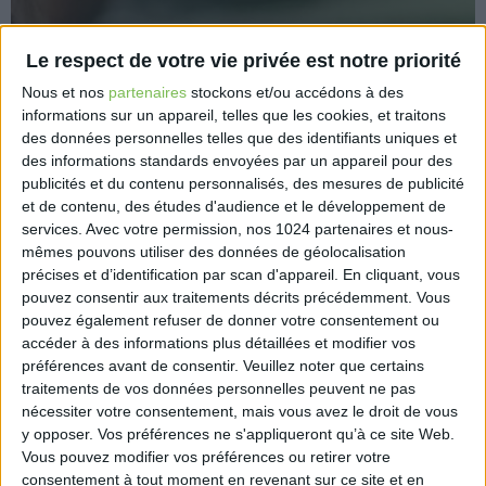
Le respect de votre vie privée est notre priorité
Nous et nos
partenaires
stockons et/ou accédons à des
informations sur un appareil, telles que les cookies, et traitons
Les professionnels qui ont acquitté plus de 3 000€ de
des données personnelles telles que des identifiants uniques et
des informations standards envoyées par un appareil pour des
cotisation foncière des entreprises (CFE) en 2020 sont
publicités et du contenu personnalisés, des mesures de publicité
redevable d’un acompte au titre de l’année 2021.
et de contenu, des études d'audience et le développement de
Cet acompte correspond à 50% de la CFE due en
services.
Avec votre permission, nos 1024 partenaires et nous-
2021, et doit être réglé en ligne sur impots.gouv.fr.
mêmes pouvons utiliser des données de géolocalisation
Aucun avis au format papier n’est adressé.
précises et d’identification par scan d'appareil. En cliquant, vous
pouvez consentir aux traitements décrits précédemment. Vous
https://www.eurex.fr/k4_17521012/
pouvez également refuser de donner votre consentement ou
accéder à des informations plus détaillées et modifier vos
préférences avant de consentir.
Veuillez noter que certains
traitements de vos données personnelles peuvent ne pas
nécessiter votre consentement, mais vous avez le droit de vous
y opposer. Vos préférences ne s'appliqueront qu’à ce site Web.
Découvrir Cotélib
Vous pouvez modifier vos préférences ou retirer votre
consentement à tout moment en revenant sur ce site et en