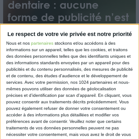
dentaire : aucune
forme de publicité n’est
possible
Le respect de votre vie privée est notre priorité
Nous et nos
partenaires
stockons et/ou accédons à des
informations sur un appareil, telles que les cookies, et traitons
des données personnelles telles que des identifiants uniques et
des informations standards envoyées par un appareil pour des
publicités et du contenu personnalisés, des mesures de publicité
et de contenu, des études d'audience et le développement de
Dans un arrêt du 8 mars, la Cour de Cassation
services.
Avec votre permission, nos 1024 partenaires et nous-
confirme que toute publicité en faveur des centres
mêmes pouvons utiliser des données de géolocalisation
de santé dentaire, quels que soient sa forme ou son
précises et d’identification par scan d'appareil. En cliquant, vous
pouvez consentir aux traitements décrits précédemment. Vous
objet, est interdite. Cela quand bien même elle est
pouvez également refuser de donner votre consentement ou
partiellement autorisée aux chirurgiens-dentistes
accéder à des informations plus détaillées et modifier vos
libéraux.
préférences avant de consentir.
Veuillez noter que certains
traitements de vos données personnelles peuvent ne pas
https://www.information-dentaire.fr/actualites/la-
nécessiter votre consentement, mais vous avez le droit de vous
cour-de-cassation-confirme-l-interdiction-de-toute-