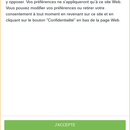
y opposer. Vos préférences ne s'appliqueront qu’à ce site Web.
publicite-pour-les-centres-de-sante-dentaires/
Vous pouvez modifier vos préférences ou retirer votre
consentement à tout moment en revenant sur ce site et en
cliquant sur le bouton "Confidentialité" en bas de la page Web.
Découvrir Cotélib
Découvrir Cotelib
Nos services
Nos packs
je crée mon activité
Je gère mon activité
libérale
Je sécurise mon activité
À la une
J'ACCEPTE