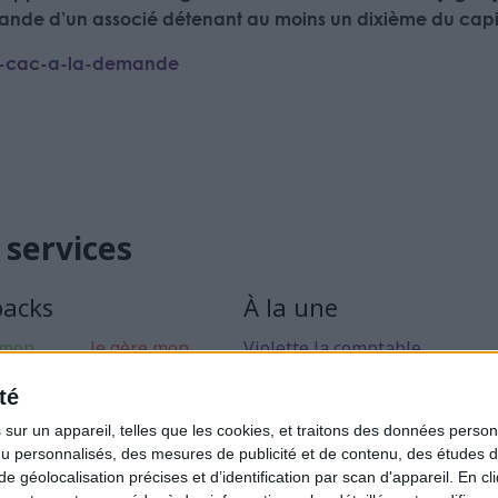
nde d’un associé détenant au moins un dixième du capit
un-cac-a-la-demande
 services
packs
À la une
 mon
Je gère mon
Violette la comptable
 libérale
activité
Déclaration Impôt sur le Reve
té
rise mon
Loueur en Meublé
ur un appareil, telles que les cookies, et traitons des données personn
Côté Retraite
nu personnalisés, des mesures de publicité et de contenu, des études 
éolocalisation précises et d’identification par scan d'appareil. En cl
Location de bureaux