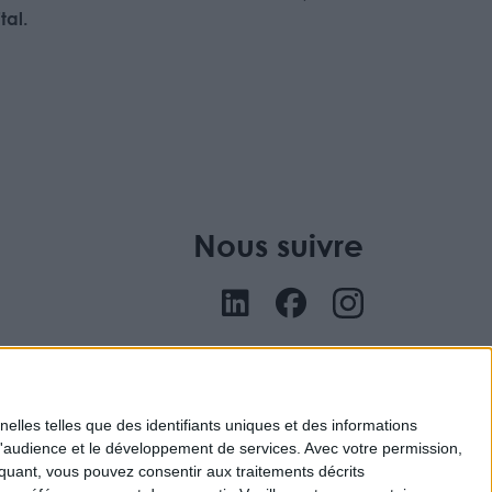
al.
Nous suivre
nu
elles telles que des identifiants uniques et des informations
d'audience et le développement de services.
Avec votre permission,
iquant, vous pouvez consentir aux traitements décrits