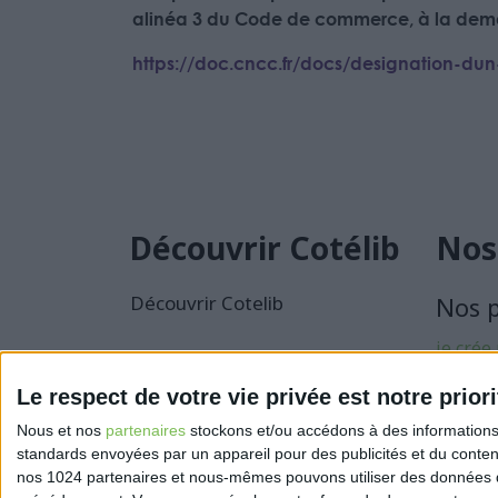
alinéa 3 du Code de commerce, à la dema
https://doc.cncc.fr/docs/designation-d
Découvrir Cotélib
Nos
Découvrir Cotelib
Nos 
je crée
activité
Le respect de votre vie privée est notre priori
Je sécu
Nous et nos
partenaires
stockons et/ou accédons à des informations s
activité
standards envoyées par un appareil pour des publicités et du conte
nos 1024 partenaires et nous-mêmes pouvons utiliser des données de g