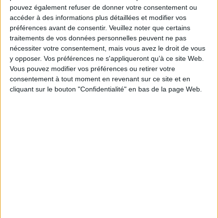
CNBF en avait aussitôt souhaité l’extension au
pouvez également refuser de donner votre consentement ou
régime de retraite complémentaire et avait voté une
accéder à des informations plus détaillées et modifier vos
modification du règlement du régime. Les autorités
préférences avant de consentir.
Veuillez noter que certains
ministérielles compétentes ont soutenu le projet,
traitements de vos données personnelles peuvent ne pas
signé l’arrêté interministériel et assuré la publication
nécessiter votre consentement, mais vous avez le droit de vous
du texte au JO du 15 décembre 2023.
y opposer. Vos préférences ne s'appliqueront qu’à ce site Web.
Vous pouvez modifier vos préférences ou retirer votre
Comme pour le régime de retraite de base, cette
consentement à tout moment en revenant sur ce site et en
mesure ne prend effet que pour les retraites dont
cliquant sur le bouton "Confidentialité" en bas de la page Web.
l’entrée en jouissance prendra effet après la date de
publication, soit à partir du 1er janvier 2024.
Autrement dit, cette mesure n’a pas d’effet rétroactif
sur les pensions déjà liquidées qui ont pris effet par
le passé et jusqu’au 1er octobre 2023 inclus.
https://www.cnbf.fr/avocats-parents-de-3-enfants-
et-plus-la-majoration-de-pension-de-10-etendue-
au-regime-de-retraite-complementaire-pour-les-
pensions-liquidees-a-effet-du-1er-janvier-2024/