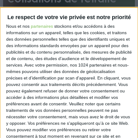
pour 2023
Le respect de votre vie privée est notre priorité
Nous et nos
partenaires
stockons et/ou accédons à des
informations sur un appareil, telles que les cookies, et traitons
des données personnelles telles que des identifiants uniques et
des informations standards envoyées par un appareil pour des
publicités et du contenu personnalisés, des mesures de publicité
et de contenu, des études d'audience et le développement de
Les montants des cotisations de retraite et
services.
Avec votre permission, nos 1024 partenaires et nous-
d’invalidité-décès dues par les avocats non salariés
mêmes pouvons utiliser des données de géolocalisation
pour 2023 sont connus.
précises et d’identification par scan d'appareil. En cliquant, vous
pouvez consentir aux traitements décrits précédemment. Vous
https://www.eurex.fr/k4_19864581/
pouvez également refuser de donner votre consentement ou
accéder à des informations plus détaillées et modifier vos
préférences avant de consentir.
Veuillez noter que certains
traitements de vos données personnelles peuvent ne pas
nécessiter votre consentement, mais vous avez le droit de vous
y opposer. Vos préférences ne s'appliqueront qu’à ce site Web.
Découvrir Cotélib
Vous pouvez modifier vos préférences ou retirer votre
consentement à tout moment en revenant sur ce site et en