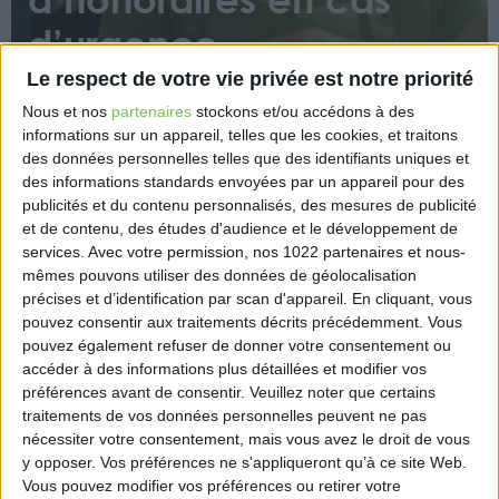
d’urgence
Le respect de votre vie privée est notre priorité
Nous et nos
partenaires
stockons et/ou accédons à des
informations sur un appareil, telles que les cookies, et traitons
des données personnelles telles que des identifiants uniques et
des informations standards envoyées par un appareil pour des
publicités et du contenu personnalisés, des mesures de publicité
En l’absence de convention d’honoraires, les
et de contenu, des études d'audience et le développement de
tribunaux fixent le montant des honoraires en
services.
Avec votre permission, nos 1022 partenaires et nous-
mêmes pouvons utiliser des données de géolocalisation
fonction des usages, de la situation de fortune du
précises et d’identification par scan d'appareil. En cliquant, vous
client, de la difficulté de l’affaire, des frais exposés
pouvez consentir aux traitements décrits précédemment. Vous
par l’avocat, de sa notoriété et de ses diligences.
pouvez également refuser de donner votre consentement ou
accéder à des informations plus détaillées et modifier vos
https://www.eurex.fr/k4_22084655/
préférences avant de consentir.
Veuillez noter que certains
traitements de vos données personnelles peuvent ne pas
nécessiter votre consentement, mais vous avez le droit de vous
y opposer. Vos préférences ne s'appliqueront qu’à ce site Web.
Vous pouvez modifier vos préférences ou retirer votre