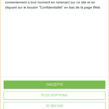
consentement à tout moment en revenant sur ce site et en
Découvrir Cotélib
cliquant sur le bouton "Confidentialité" en bas de la page Web.
Découvrir Cotelib
Nos services
Nos packs
je crée mon activité
Je gère mon activité
libérale
Je sécurise mon activité
À la une
Violette la comptable
J'ACCEPTE
Déclaration Impôt sur le Revenu
Loueur en Meublé
PLUS D'OPTIONS
Côté Retraite
JE REFUSE