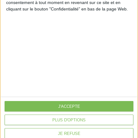
consentement à tout moment en revenant sur ce site et en
Découvrir Cotélib
cliquant sur le bouton "Confidentialité" en bas de la page Web.
Découvrir Cotelib
Nos services
Nos packs
je crée mon activité
Je gère mon activité
libérale
Je sécurise mon activité
À la une
Violette la comptable
J'ACCEPTE
Déclaration Impôt sur le Revenu
Loueur en Meublé
PLUS D'OPTIONS
Côté Retraite
JE REFUSE