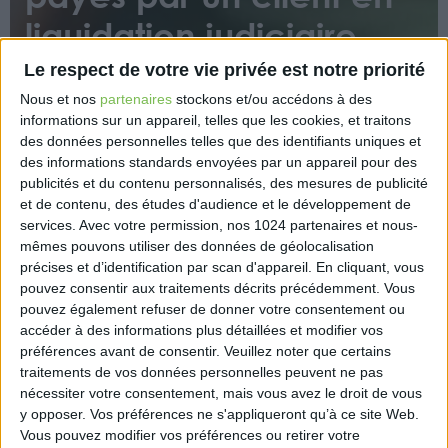
liquidation judiciaire
Le respect de votre vie privée est notre priorité
Nous et nos
partenaires
stockons et/ou accédons à des
informations sur un appareil, telles que les cookies, et traitons
des données personnelles telles que des identifiants uniques et
des informations standards envoyées par un appareil pour des
publicités et du contenu personnalisés, des mesures de publicité
Un chèque émis par la CARPA au profit d’un avocat,
et de contenu, des études d'audience et le développement de
tiré de sommes perçues par une société cliente à
services.
Avec votre permission, nos 1024 partenaires et nous-
mêmes pouvons utiliser des données de géolocalisation
l’issue d’un litige et placée ensuite en liquidation
précises et d’identification par scan d'appareil. En cliquant, vous
judiciaire, peut faire l’objet d’une action en rapport
pouvez consentir aux traitements décrits précédemment. Vous
exercée par le liquidateur.
pouvez également refuser de donner votre consentement ou
accéder à des informations plus détaillées et modifier vos
https://www.eurex.fr/k4_20332279/
préférences avant de consentir.
Veuillez noter que certains
traitements de vos données personnelles peuvent ne pas
nécessiter votre consentement, mais vous avez le droit de vous
y opposer. Vos préférences ne s'appliqueront qu’à ce site Web.
Vous pouvez modifier vos préférences ou retirer votre