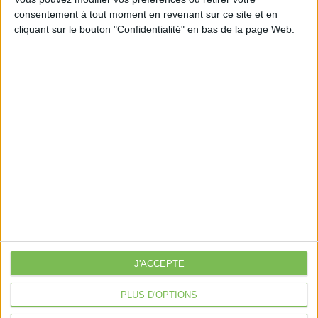
consentement à tout moment en revenant sur ce site et en
cliquant sur le bouton "Confidentialité" en bas de la page Web.
Découvrir Cotélib
Découvrir Cotelib
Nos services
Nos packs
je crée mon activité
Je gère mon activité
libérale
Je sécurise mon activité
À la une
Violette la comptable
J'ACCEPTE
Déclaration Impôt sur le Revenu
PLUS D'OPTIONS
Loueur en Meublé