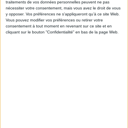
traitements de vos données personnelles peuvent ne pas
nécessiter votre consentement, mais vous avez le droit de vous
y opposer. Vos préférences ne s'appliqueront qu’à ce site Web.
Vous pouvez modifier vos préférences ou retirer votre
consentement à tout moment en revenant sur ce site et en
cliquant sur le bouton "Confidentialité" en bas de la page Web.
Découvrir Cotélib
Découvrir Cotelib
Nos services
Nos packs
je crée mon activité
Je gère mon activité
libérale
Je sécurise mon activité
À la une
Violette la comptable