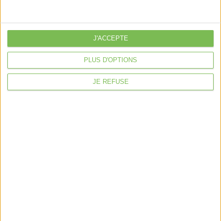
Déclaration Impôt sur le Revenu
Loueur en Meublé
Côté Retraite
J'ACCEPTE
Location de bureaux
PLUS D'OPTIONS
Examen de Conformité Fiscale
JE REFUSE
Nous suivre
Mentions légales
Politique de confidentialité
Condition générales de ventes
Fait avec ❤️ par
Verywell Digital