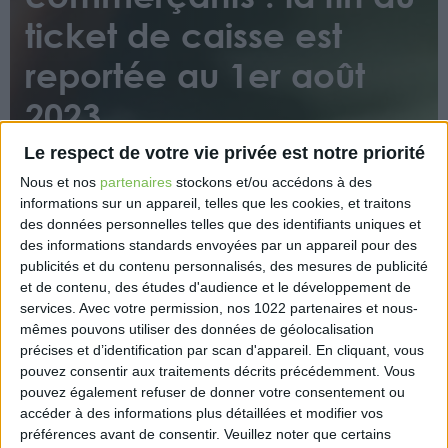
ticket de caisse est
reportée au 1er août
2023
Le respect de votre vie privée est notre priorité
Nous et nos
partenaires
stockons et/ou accédons à des
informations sur un appareil, telles que les cookies, et traitons
des données personnelles telles que des identifiants uniques et
des informations standards envoyées par un appareil pour des
publicités et du contenu personnalisés, des mesures de publicité
Initialement prévue au 1er janvier 2023 puis au 1er
et de contenu, des études d'audience et le développement de
avril 2023, la fin de l’impression automatique du
services.
Avec votre permission, nos 1022 partenaires et nous-
ticket de caisse s’appliquera finalement en France à
mêmes pouvons utiliser des données de géolocalisation
partir du 1er août 2023. Ce report a été décidé par
précises et d’identification par scan d'appareil. En cliquant, vous
pouvez consentir aux traitements décrits précédemment. Vous
l’exécutif en raison de l’inflation qui touche la
pouvez également refuser de donner votre consentement ou
France.
accéder à des informations plus détaillées et modifier vos
préférences avant de consentir.
Veuillez noter que certains
https://www.legifrance.gouv.fr/jorf/id/JORFTEXT000047