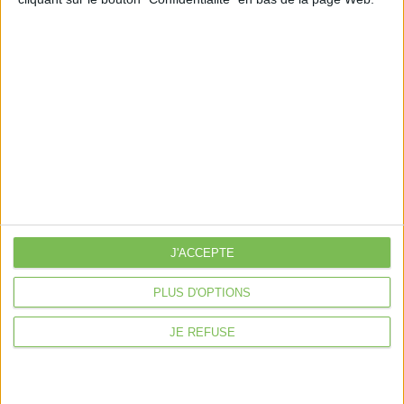
Nos services
Nos packs
je crée mon activité
Je gère mon activité
libérale
Je sécurise mon activité
À la une
Violette la comptable
Déclaration Impôt sur le Revenu
J'ACCEPTE
Loueur en Meublé
Côté Retraite
PLUS D'OPTIONS
Location de bureaux
JE REFUSE
Examen de Conformité Fiscale
Nous suivre