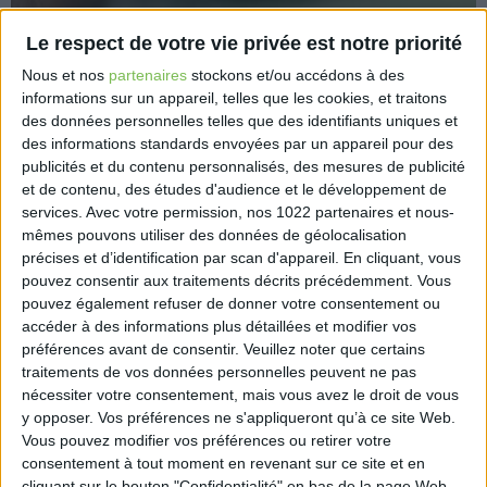
Le respect de votre vie privée est notre priorité
Nous et nos
partenaires
stockons et/ou accédons à des
informations sur un appareil, telles que les cookies, et traitons
des données personnelles telles que des identifiants uniques et
Salarié, fonctionnaire ou libéral, urbaniste ou
des informations standards envoyées par un appareil pour des
paysager… voici le salaire moyen d’un architecte,
publicités et du contenu personnalisés, des mesures de publicité
selon son statut et sa spécialité s’il en a une.
et de contenu, des études d'audience et le développement de
services.
Avec votre permission, nos 1022 partenaires et nous-
https://www.capital.fr/votre-carriere/salaire-
mêmes pouvons utiliser des données de géolocalisation
combien-gagne-un-architecte-en-2023-1468026
précises et d’identification par scan d'appareil. En cliquant, vous
pouvez consentir aux traitements décrits précédemment. Vous
pouvez également refuser de donner votre consentement ou
accéder à des informations plus détaillées et modifier vos
préférences avant de consentir.
Veuillez noter que certains
traitements de vos données personnelles peuvent ne pas
Découvrir Cotélib
nécessiter votre consentement, mais vous avez le droit de vous
y opposer. Vos préférences ne s'appliqueront qu’à ce site Web.
Découvrir Cotelib
Vous pouvez modifier vos préférences ou retirer votre
consentement à tout moment en revenant sur ce site et en
cliquant sur le bouton "Confidentialité" en bas de la page Web.