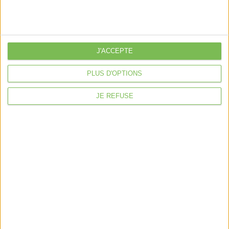
Nos packs
je crée mon activité
Je gère mon activité
libérale
J'ACCEPTE
Je sécurise mon activité
PLUS D'OPTIONS
À la une
Violette la comptable
JE REFUSE
Déclaration Impôt sur le Revenu
Loueur en Meublé
Côté Retraite
Location de bureaux
Examen de Conformité Fiscale
Nous suivre