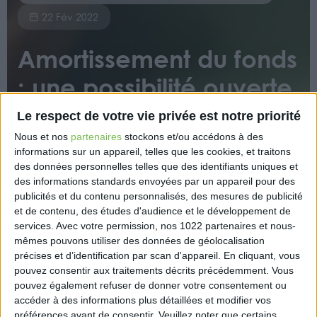
22 Fév 2022
Amortissement du fonds
: une possibilité ouverte
aux professionnels
Le respect de votre vie privée est notre priorité
libéraux ?
Nous et nos
partenaires
stockons et/ou accédons à des
informations sur un appareil, telles que les cookies, et traitons
des données personnelles telles que des identifiants uniques et
des informations standards envoyées par un appareil pour des
publicités et du contenu personnalisés, des mesures de publicité
et de contenu, des études d'audience et le développement de
services.
Avec votre permission, nos 1022 partenaires et nous-
mêmes pouvons utiliser des données de géolocalisation
précises et d’identification par scan d'appareil. En cliquant, vous
La loi de finances 2022 a ouvert la possibilité de
pouvez consentir aux traitements décrits précédemment. Vous
déduire du résultat fiscal l’amortissement du fonds
pouvez également refuser de donner votre consentement ou
de commerce, sous conditions, sans appliquer
accéder à des informations plus détaillées et modifier vos
explicitement la disposition aux professionnels
préférences avant de consentir.
Veuillez noter que certains