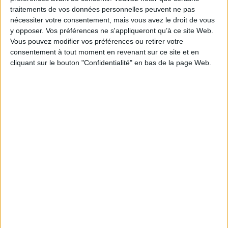
libéraux. Toutefois, le 8 février 2022, le ministre
traitements de vos données personnelles peuvent ne pas
délégué chargé des PME a confirmé que les
nécessiter votre consentement, mais vous avez le droit de vous
y opposer. Vos préférences ne s'appliqueront qu’à ce site Web.
titulaires de BNC peuvent également en bénéficier.
Vous pouvez modifier vos préférences ou retirer votre
Une position confirmée dans la notice de la
consentement à tout moment en revenant sur ce site et en
déclaration 2035 mise en ligne sur le site
cliquant sur le bouton "Confidentialité" en bas de la page Web.
impots.gouv.fr.
https://www.compta-online.com/flash-news-co-
semaine-du-21-fevrier-2022-ao5522
Découvrir Cotélib
Découvrir Cotelib
Nos services