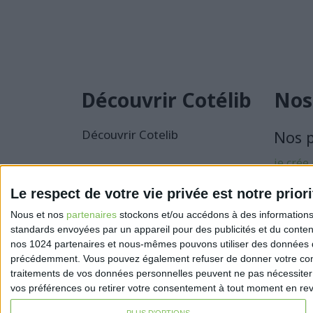
Découvrir Cotélib
Nos
Découvrir Cotelib
Nos 
je crée
activité
Le respect de votre vie privée est notre priori
Je sécu
Nous et nos
partenaires
stockons et/ou accédons à des informations s
activité
standards envoyées par un appareil pour des publicités et du conte
nos 1024 partenaires et nous-mêmes pouvons utiliser des données de g
précédemment. Vous pouvez également refuser de donner votre conse
traitements de vos données personnelles peuvent ne pas nécessiter 
vos préférences ou retirer votre consentement à tout moment en reven
PLUS D'OPTIONS