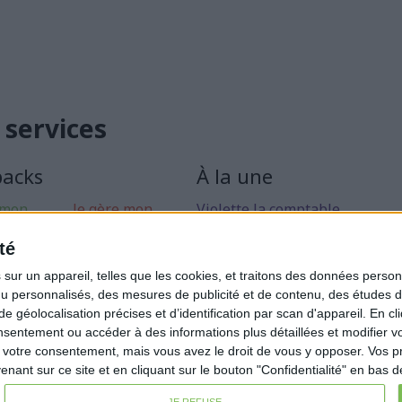
 services
packs
À la une
 mon
Je gère mon
Violette la comptable
 libérale
activité
Déclaration Impôt sur le Reve
té
rise mon
Loueur en Meublé
ur un appareil, telles que les cookies, et traitons des données personn
Côté Retraite
nu personnalisés, des mesures de publicité et de contenu, des études 
éolocalisation précises et d’identification par scan d'appareil. En cl
Location de bureaux
ntement ou accéder à des informations plus détaillées et modifier vo
Examen de Conformité Fiscale
votre consentement, mais vous avez le droit de vous y opposer. Vos p
ant sur ce site et en cliquant sur le bouton "Confidentialité" en bas 
JE REFUSE