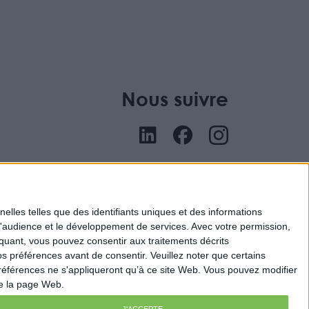
Nous suivre
nu
elles telles que des identifiants uniques et des informations
d'audience et le développement de services.
Avec votre permission,
iquant, vous pouvez consentir aux traitements décrits
s préférences avant de consentir.
Veuillez noter que certains
références ne s'appliqueront qu’à ce site Web. Vous pouvez modifier
de la page Web.
J'ACCEPTE