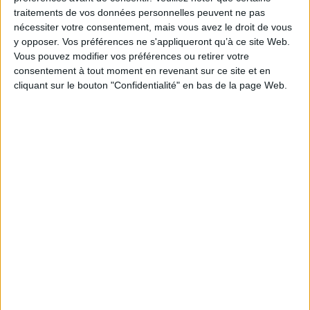
représente 32% des bénéficiaires, celui de la
traitements de vos données personnelles peuvent ne pas
beauté-esthétique 31,9%, celui du bâtiment 22,7%.
nécessiter votre consentement, mais vous avez le droit de vous
y opposer. Vos préférences ne s'appliqueront qu’à ce site Web.
Les principales motivations pour demander un PGE
Vous pouvez modifier vos préférences ou retirer votre
sont de « renforcer la trésorerie » (84,4%) et « faire
consentement à tout moment en revenant sur ce site et en
face aux charges d’exploitation » (74,6%).
cliquant sur le bouton "Confidentialité" en bas de la page Web.
82,7% des entrepreneurs ayant souscrit un PGE ne
l’ont pas encore remboursé.
https://www.aides-entreprises.fr/actualites/7609
Découvrir Cotélib
Découvrir Cotelib
Nos services