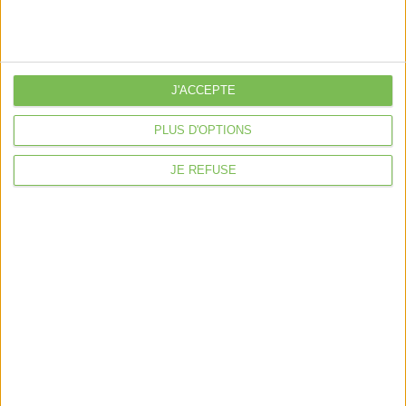
Nos packs
je crée mon activité
Je gère mon activité
libérale
J'ACCEPTE
Je sécurise mon activité
PLUS D'OPTIONS
À la une
Violette la comptable
JE REFUSE
Déclaration Impôt sur le Revenu
Loueur en Meublé
Côté Retraite
Location de bureaux
Examen de Conformité Fiscale
Nous suivre