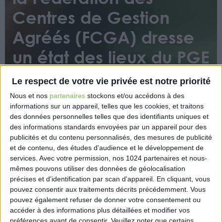
Centres de Gestion
Agréés (FCGA) dresse
un état des lieux du PGE
dans les TPE
Le respect de votre vie privée est notre priorité
Nous et nos
partenaires
stockons et/ou accédons à des
informations sur un appareil, telles que les cookies, et traitons
des données personnelles telles que des identifiants uniques et
des informations standards envoyées par un appareil pour des
publicités et du contenu personnalisés, des mesures de publicité
et de contenu, des études d'audience et le développement de
L’étude trimestrielle de la FCGA dévoile les chiffres-
services.
Avec votre permission, nos 1024 partenaires et nous-
mêmes pouvons utiliser des données de géolocalisation
clés du prêt garanti par l’État (PGE) dans les petites
précises et d’identification par scan d'appareil. En cliquant, vous
entreprises. 27,7% des petites entreprises déclarent
pouvez consentir aux traitements décrits précédemment. Vous
avoir déposé une demande de PGE, principalement
pouvez également refuser de donner votre consentement ou
des secteurs jugés « non essentiels », pendant la
accéder à des informations plus détaillées et modifier vos
crise sanitaire du Covid-19. Le secteur automobile
préférences avant de consentir.
Veuillez noter que certains