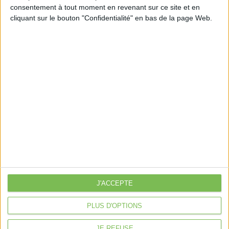
consentement à tout moment en revenant sur ce site et en
Découvrir Cotélib
cliquant sur le bouton "Confidentialité" en bas de la page Web.
Découvrir Cotelib
Nos services
Nos packs
je crée mon activité
Je gère mon activité
libérale
Je sécurise mon activité
À la une
Violette la comptable
J'ACCEPTE
Déclaration Impôt sur le Revenu
PLUS D'OPTIONS
Loueur en Meublé
Côté Retraite
JE REFUSE