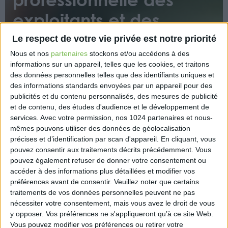
exploitants et des
salariés
Le respect de votre vie privée est notre priorité
Nous et nos
partenaires
stockons et/ou accédons à des
informations sur un appareil, telles que les cookies, et traitons
des données personnelles telles que des identifiants uniques et
des informations standards envoyées par un appareil pour des
publicités et du contenu personnalisés, des mesures de publicité
et de contenu, des études d'audience et le développement de
services.
Avec votre permission, nos 1024 partenaires et nous-
Les non-salariés et salariés agricoles en arrêt de
mêmes pouvons utiliser des données de géolocalisation
travail peuvent désormais bénéficier d’un essai
précises et d’identification par scan d'appareil. En cliquant, vous
encadré, dispositif destiné à lutter contre la
pouvez consentir aux traitements décrits précédemment. Vous
désinsertion professionnelle des assurés.
pouvez également refuser de donner votre consentement ou
accéder à des informations plus détaillées et modifier vos
https://www.eurex.fr/k4_19909955/
préférences avant de consentir.
Veuillez noter que certains
traitements de vos données personnelles peuvent ne pas
nécessiter votre consentement, mais vous avez le droit de vous
y opposer. Vos préférences ne s'appliqueront qu’à ce site Web.
Vous pouvez modifier vos préférences ou retirer votre