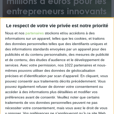
millions d’euros pour les
entrepreneurs innovants
Le respect de votre vie privée est notre priorité
Nous et nos
partenaires
stockons et/ou accédons à des
informations sur un appareil, telles que les cookies, et traitons
des données personnelles telles que des identifiants uniques et
des informations standards envoyées par un appareil pour des
Un « fonds entrepreneurs du vivant », doté de 500
publicités et du contenu personnalisés, des mesures de publicité
millions d’€, va être créé dans le cadre du plan «
et de contenu, des études d'audience et le développement de
France 2030 » pour soutenir les nouvelles
services.
Avec votre permission, nos 1022 partenaires et nous-
mêmes pouvons utiliser des données de géolocalisation
installations en agriculture et l’innovation agricole et
précises et d’identification par scan d'appareil. En cliquant, vous
alimentaire, a annoncé jeudi soir le ministre de
pouvez consentir aux traitements décrits précédemment. Vous
l’agriculture Julien Denormandie.
pouvez également refuser de donner votre consentement ou
accéder à des informations plus détaillées et modifier vos
https://www.terre-net.fr/actualite-
préférences avant de consentir.
Veuillez noter que certains
agricole/politique-syndicalisme/article/un-fonds-
traitements de vos données personnelles peuvent ne pas
de-500-millions-d-euros-pour-les-entrepreneurs-
nécessiter votre consentement, mais vous avez le droit de vous
innovants-205-202687.html#xtor=RSS-1
y opposer. Vos préférences ne s'appliqueront qu’à ce site Web.