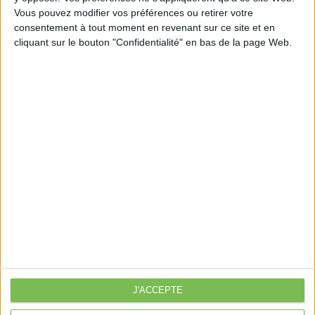
Vous pouvez modifier vos préférences ou retirer votre
consentement à tout moment en revenant sur ce site et en
cliquant sur le bouton "Confidentialité" en bas de la page Web.
Découvrir Cotélib
Découvrir Cotelib
Nos services
Nos packs
je crée mon activité
Je gère mon activité
libérale
Je sécurise mon activité
À la une
J'ACCEPTE
Violette la comptable