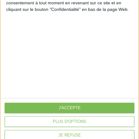
consentement à tout moment en revenant sur ce site et en
Découvrir Cotélib
cliquant sur le bouton "Confidentialité" en bas de la page Web.
Découvrir Cotelib
Nos services
Nos packs
je crée mon activité
Je gère mon activité
libérale
Je sécurise mon activité
À la une
Violette la comptable
J'ACCEPTE
Déclaration Impôt sur le Revenu
Loueur en Meublé
PLUS D'OPTIONS
Côté Retraite
JE REFUSE