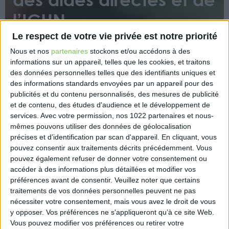
l’ICHN
Le respect de votre vie privée est notre priorité
Nous et nos
partenaires
stockons et/ou accédons à des
informations sur un appareil, telles que les cookies, et traitons
des données personnelles telles que des identifiants uniques et
des informations standards envoyées par un appareil pour des
publicités et du contenu personnalisés, des mesures de publicité
Le versement du solde des aides du 1er pilier de la
et de contenu, des études d'audience et le développement de
PAC et de l’Indemnité Compensatoire de Handicaps
services.
Avec votre permission, nos 1022 partenaires et nous-
mêmes pouvons utiliser des données de géolocalisation
Naturels (ICHN) de la campagne 2022 intervient dès
précises et d’identification par scan d'appareil. En cliquant, vous
le 8 décembre sur le compte des agriculteurs.
pouvez consentir aux traitements décrits précédemment. Vous
pouvez également refuser de donner votre consentement ou
https://agriculture.gouv.fr/pac-2022-versement-du-
accéder à des informations plus détaillées et modifier vos
solde-des-aides-directes-et-de-lichn
préférences avant de consentir.
Veuillez noter que certains
traitements de vos données personnelles peuvent ne pas
nécessiter votre consentement, mais vous avez le droit de vous
y opposer. Vos préférences ne s'appliqueront qu’à ce site Web.
Vous pouvez modifier vos préférences ou retirer votre