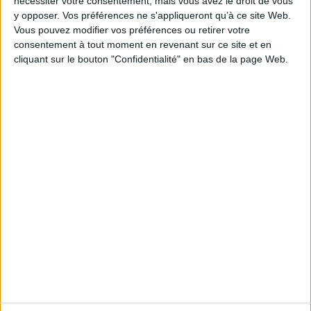
nécessiter votre consentement, mais vous avez le droit de vous
https://www.terre-net.fr/actualite-
y opposer. Vos préférences ne s'appliqueront qu’à ce site Web.
agricole/politique-syndicalisme/article/marc-
Vous pouvez modifier vos préférences ou retirer votre
fesneau-annonce-des-mesures-pour-soulager-les-
consentement à tout moment en revenant sur ce site et en
exploitations-touchees-205-208694.html#xtor=RSS-1
cliquant sur le bouton "Confidentialité" en bas de la page Web.
Découvrir Cotélib
Découvrir Cotelib
Nos services
Nos packs
je crée mon activité
Je gère mon activité
libérale
Je sécurise mon activité