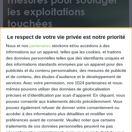
les exploitations
touchées
Le respect de votre vie privée est notre priorité
Nous et nos
partenaires
stockons et/ou accédons à des
informations sur un appareil, telles que les cookies, et traitons
des données personnelles telles que des identifiants uniques et
des informations standards envoyées par un appareil pour des
publicités et du contenu personnalisés, des mesures de publicité
Le nouveau ministre de l’Agriculture et de la
et de contenu, des études d'audience et le développement de
Souveraineté alimentaire Marc Fesneau a annoncé
services.
Avec votre permission, nos 1024 partenaires et nous-
lundi 6 juin dans l’est du Bordelais l’activation d’une
mêmes pouvons utiliser des données de géolocalisation
série de mesures, dont l’étalement du
précises et d’identification par scan d'appareil. En cliquant, vous
remboursement des prêts garantis par l’Etat, pour
pouvez consentir aux traitements décrits précédemment. Vous
soulager les exploitations agricoles touchées par
pouvez également refuser de donner votre consentement ou
l’épisode violent de grêle qui a traversé la France en
accéder à des informations plus détaillées et modifier vos
préférences avant de consentir.
Veuillez noter que certains
fin de semaine dernière.
traitements de vos données personnelles peuvent ne pas