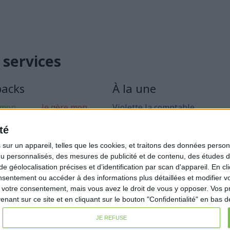
 services
packs
À la une
 mon
Je gère mon
Violette la comptable
 libérale
activité
Déclaration Impôt sur le Reve
té
rise mon
Loueur en Meublé
ur un appareil, telles que les cookies, et traitons des données personn
Côté Retraite
nu personnalisés, des mesures de publicité et de contenu, des études 
éolocalisation précises et d’identification par scan d'appareil. En cl
Location de bureaux
ntement ou accéder à des informations plus détaillées et modifier vo
Examen de Conformité Fiscale
votre consentement, mais vous avez le droit de vous y opposer. Vos p
ant sur ce site et en cliquant sur le bouton "Confidentialité" en bas 
JE REFUSE
Condition générales de ventes
Fait avec ❤️ par
Verywell Dig