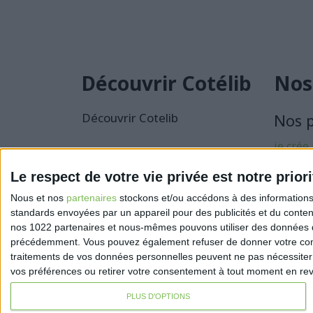
Découvrir Cotélib
Nos
Découvrir Cotelib
Nos 
je crée
activité
Le respect de votre vie privée est notre priori
Je sécu
Nous et nos
partenaires
stockons et/ou accédons à des informations s
activité
standards envoyées par un appareil pour des publicités et du conte
nos 1022 partenaires et nous-mêmes pouvons utiliser des données de g
précédemment. Vous pouvez également refuser de donner votre conse
traitements de vos données personnelles peuvent ne pas nécessiter 
vos préférences ou retirer votre consentement à tout moment en reven
PLUS D'OPTIONS
Mentions légales
Politique de confidentialité