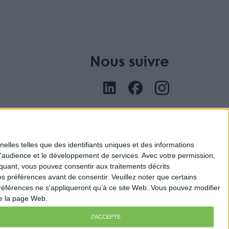
Nous suivre
nu
elles telles que des identifiants uniques et des informations
d'audience et le développement de services.
Avec votre permission,
iquant, vous pouvez consentir aux traitements décrits
s préférences avant de consentir.
Veuillez noter que certains
références ne s'appliqueront qu’à ce site Web. Vous pouvez modifier
de la page Web.
J'ACCEPTE
ital