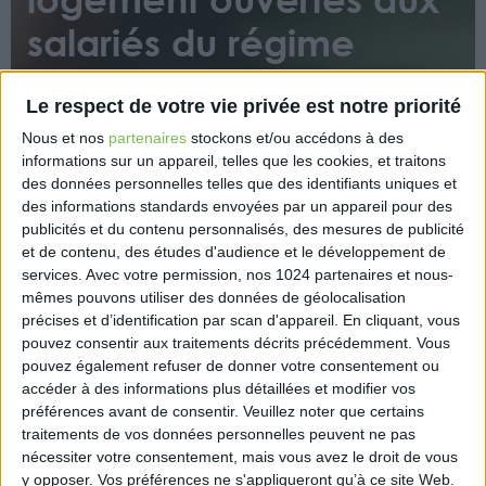
salariés du régime
social agricole
Le respect de votre vie privée est notre priorité
Nous et nos
partenaires
stockons et/ou accédons à des
informations sur un appareil, telles que les cookies, et traitons
des données personnelles telles que des identifiants uniques et
des informations standards envoyées par un appareil pour des
publicités et du contenu personnalisés, des mesures de publicité
et de contenu, des études d'audience et le développement de
Action Logement a complété son offre en direction
services.
Avec votre permission, nos 1024 partenaires et nous-
des salariés. Deux nouvelles mesures ont été créées,
mêmes pouvons utiliser des données de géolocalisation
qui sont ouvertes aux salariés du régime social
précises et d’identification par scan d'appareil. En cliquant, vous
agricole et financées par la PEEC (Participation des
pouvez consentir aux traitements décrits précédemment. Vous
pouvez également refuser de donner votre consentement ou
employeurs à l’effort de construction) agricole.
accéder à des informations plus détaillées et modifier vos
https://agriculture.gouv.fr/deux-nouvelles-aides-
préférences avant de consentir.
Veuillez noter que certains
traitements de vos données personnelles peuvent ne pas
au-logement-ouvertes-aux-salaries-du-regime-
nécessiter votre consentement, mais vous avez le droit de vous
social-agricole
y opposer. Vos préférences ne s'appliqueront qu’à ce site Web.