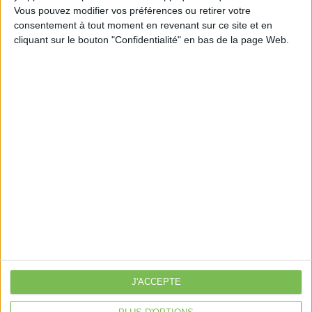
Vous pouvez modifier vos préférences ou retirer votre
consentement à tout moment en revenant sur ce site et en
cliquant sur le bouton "Confidentialité" en bas de la page Web.
Découvrir Cotélib
Découvrir Cotelib
Nos services
Nos packs
je crée mon activité
Je gère mon activité
libérale
Je sécurise mon activité
À la une
J'ACCEPTE
Violette la comptable