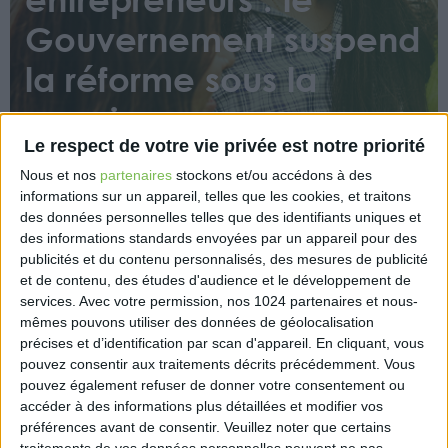
Gouvernement suspend
la réforme sous la
pression
Le respect de votre vie privée est notre priorité
Nous et nos
partenaires
stockons et/ou accédons à des
informations sur un appareil, telles que les cookies, et traitons
des données personnelles telles que des identifiants uniques et
des informations standards envoyées par un appareil pour des
publicités et du contenu personnalisés, des mesures de publicité
et de contenu, des études d'audience et le développement de
Face à la mobilisation des micro-entrepreneurs et
services.
Avec votre permission, nos 1024 partenaires et nous-
des organisations patronales, le Gouvernement a
mêmes pouvons utiliser des données de géolocalisation
décidé de suspendre l’abaissement du seuil de
précises et d’identification par scan d'appareil. En cliquant, vous
franchise en base de TVA, initialement prévu dans le
pouvez consentir aux traitements décrits précédemment. Vous
projet de loi de finances pour 2025. Cette mesure
pouvez également refuser de donner votre consentement ou
controversée, qui devait entrer en vigueur au 1ᵉʳ
accéder à des informations plus détaillées et modifier vos
mars 2025, est désormais mise en pause pour
préférences avant de consentir.
Veuillez noter que certains
traitements de vos données personnelles peuvent ne pas