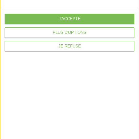
libérale
Je sécurise mon activité
J'ACCEPTE
À la une
PLUS D'OPTIONS
Violette la comptable
JE REFUSE
Déclaration Impôt sur le Revenu
Loueur en Meublé
Côté Retraite
Location de bureaux
Examen de Conformité Fiscale
Nous suivre