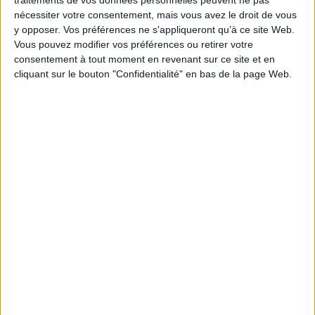
permettre une concertation avec les acteurs
nécessiter votre consentement, mais vous avez le droit de vous
concernés, a annoncé Éric Lombard, ministre de
y opposer. Vos préférences ne s'appliqueront qu’à ce site Web.
l’Économie.
Vous pouvez modifier vos préférences ou retirer votre
consentement à tout moment en revenant sur ce site et en
https://www.capital.fr/economie-
cliquant sur le bouton "Confidentialité" en bas de la page Web.
politique/abaissement-du-seuil-de-tva-la-mesure-
peut-elle-etre-abrogee-1508969
Découvrir Cotélib
Découvrir Cotelib
Nos services
Nos packs
je crée mon activité
Je gère mon activité