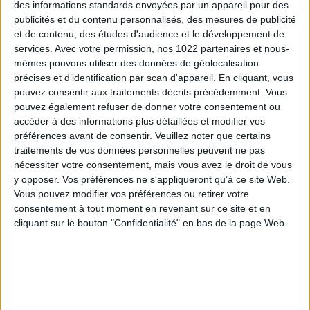
des informations standards envoyées par un appareil pour des
Les manifestants redoutent un impact direct sur leur
publicités et du contenu personnalisés, des mesures de publicité
et de contenu, des études d'audience et le développement de
revenu net, des cessations d’activité, voire une
services.
Avec votre permission, nos 1022 partenaires et nous-
hausse du travail dissimulé. La Fédération nationale
mêmes pouvons utiliser des données de géolocalisation
des auto-entrepreneurs plaide pour une réforme du
précises et d’identification par scan d'appareil. En cliquant, vous
dispositif, en proposant notamment un seuil unique
pouvez consentir aux traitements décrits précédemment. Vous
de franchise aligné sur celui en vigueur en Italie, soit
pouvez également refuser de donner votre consentement ou
85 000 €.
accéder à des informations plus détaillées et modifier vos
préférences avant de consentir.
Veuillez noter que certains
Une proposition de loi transpartisane est
traitements de vos données personnelles peuvent ne pas
actuellement en cours de préparation pour tenter
nécessiter votre consentement, mais vous avez le droit de vous
de faire évoluer le cadre législatif.
y opposer. Vos préférences ne s'appliqueront qu’à ce site Web.
Vous pouvez modifier vos préférences ou retirer votre
https://www.francetvinfo.fr/economie/autoentrepreneu
consentement à tout moment en revenant sur ce site et en
c-est-signer-la-mort-de-notre-activite-a-paris-les-
cliquant sur le bouton "Confidentialité" en bas de la page Web.
auto-entrepreneurs-craignent-l-abaissement-du-
seuil-de-la-tva_7151418.html