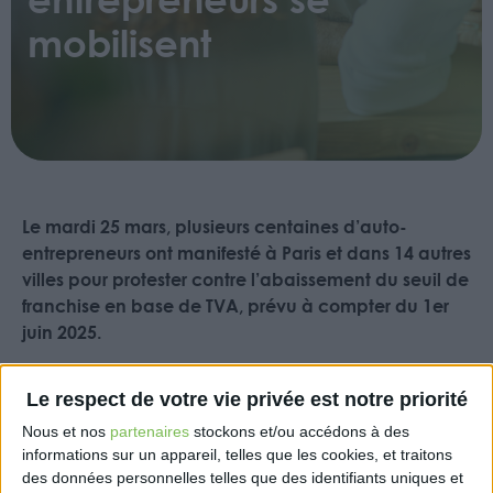
mobilisent
Le mardi 25 mars, plusieurs centaines d’auto-
entrepreneurs ont manifesté à Paris et dans 14 autres
villes pour protester contre l’abaissement du seuil de
franchise en base de TVA, prévu à compter du 1er
juin 2025.
Ce seuil passera de 37 500 € à 25 000 € de chiffre
Le respect de votre vie privée est notre priorité
d’affaires annuel pour les prestations de services,
entraînant pour les professionnels concernés
Nous et nos
partenaires
stockons et/ou accédons à des
l’obligation de facturer la TVA dès dépassement de
informations sur un appareil, telles que les cookies, et traitons
ce montant.
des données personnelles telles que des identifiants uniques et