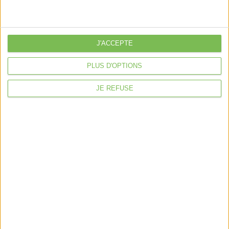
Côté Retraite
Location de bureaux
Examen de Conformité Fiscale
J'ACCEPTE
Nous suivre
PLUS D'OPTIONS
JE REFUSE
Mentions légales
Politique de confidentialité
Condition générales de ventes
Fait avec ❤️ par
Verywell Digital