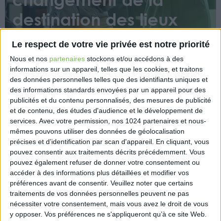
destination des lieux
loués
Le respect de votre vie privée est notre priorité
Nous et nos
partenaires
stockons et/ou accédons à des
informations sur un appareil, telles que les cookies, et traitons
des données personnelles telles que des identifiants uniques et
des informations standards envoyées par un appareil pour des
publicités et du contenu personnalisés, des mesures de publicité
et de contenu, des études d'audience et le développement de
Le fait qu’un exploitant agricole permette à une
services.
Avec votre permission, nos 1024 partenaires et nous-
association d’amateurs d’ULM d’utiliser une partie
mêmes pouvons utiliser des données de géolocalisation
précises et d’identification par scan d'appareil. En cliquant, vous
d’une parcelle louée en guise de piste d’atterrissage
pouvez consentir aux traitements décrits précédemment. Vous
ne constitue pas un changement de destination de
pouvez également refuser de donner votre consentement ou
cette parcelle susceptible d’entraîner la résiliation
accéder à des informations plus détaillées et modifier vos
du bail.
préférences avant de consentir.
Veuillez noter que certains
traitements de vos données personnelles peuvent ne pas
https://www.eurex.fr/k4_22161089/
nécessiter votre consentement, mais vous avez le droit de vous
y opposer. Vos préférences ne s'appliqueront qu’à ce site Web.