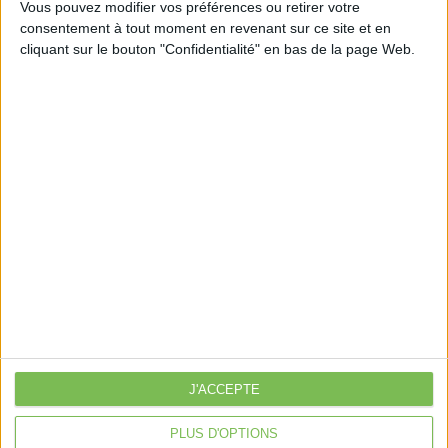
Vous pouvez modifier vos préférences ou retirer votre
consentement à tout moment en revenant sur ce site et en
cliquant sur le bouton "Confidentialité" en bas de la page Web.
Découvrir Cotélib
Découvrir Cotelib
Nos services
Nos packs
je crée mon activité
Je gère mon activité
libérale
Je sécurise mon activité
À la une
J'ACCEPTE
Violette la comptable
Déclaration Impôt sur le Revenu
PLUS D'OPTIONS