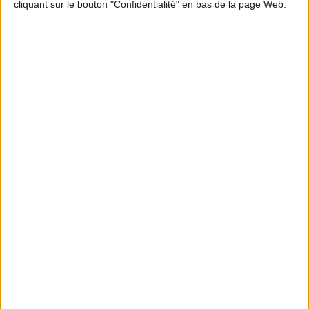
cliquant sur le bouton "Confidentialité" en bas de la page Web.
Découvrir Cotélib
Découvrir Cotelib
Nos services
Nos packs
je crée mon activité
Je gère mon activité
libérale
Je sécurise mon activité
À la une
Violette la comptable
Déclaration Impôt sur le Revenu
Loueur en Meublé
Côté Retraite