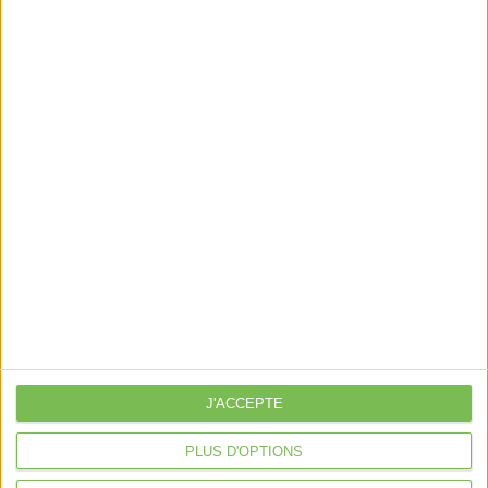
Location de bureaux
Examen de Conformité Fiscale
Nous suivre
Mentions légales
Politique de confidentialité
Condition générales de ventes
Fait avec ❤️ par
Verywell Digital
J'ACCEPTE
PLUS D'OPTIONS