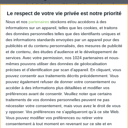
masse salariale brute – soit le coût des salaires et
des charges –, a déclaré Jean Castex. Quant aux
Le respect de votre vie privée est notre priorité
entreprises de moins de 250 salariés des mêmes
Nous et nos
partenaires
stockons et/ou accédons à des
secteurs qui perdront plus de 65% de leur chiffre
informations sur un appareil, telles que les cookies, et traitons
d’affaires, elles recevront, pour décembre et janvier,
des données personnelles telles que des identifiants uniques et
cette même aide au paiement des cotisations
des informations standards envoyées par un appareil pour des
salariales de 20%, mais elles « seront également
publicités et du contenu personnalisés, des mesures de publicité
et de contenu, des études d'audience et le développement de
exonérées de charges patronales », a complété
services.
Avec votre permission, nos 1024 partenaires et nous-
Jean Castex.
mêmes pouvons utiliser des données de géolocalisation
précises et d’identification par scan d'appareil. En cliquant, vous
https://www.francetvinfo.fr/economie/emploi/carriere
pouvez consentir aux traitements décrits précédemment. Vous
19-jean-castex-annonce-une-aide-exceptionnelle-
pouvez également refuser de donner votre consentement ou
durant-deux-mois-pour-certaines-entreprises-de-l-
accéder à des informations plus détaillées et modifier vos
hotellerie-de-la-restauration-et-de-l-
préférences avant de consentir.
Veuillez noter que certains
evenementiel_4921543.html
traitements de vos données personnelles peuvent ne pas
nécessiter votre consentement, mais vous avez le droit de vous
y opposer. Vos préférences ne s'appliqueront qu’à ce site Web.
Vous pouvez modifier vos préférences ou retirer votre
consentement à tout moment en revenant sur ce site et en