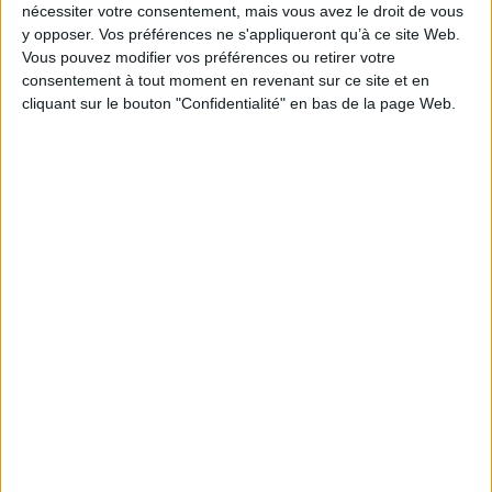
nécessiter votre consentement, mais vous avez le droit de vous
https://www.capital.fr/economie-
y opposer. Vos préférences ne s'appliqueront qu’à ce site Web.
Vous pouvez modifier vos préférences ou retirer votre
politique/penuries-de-medicaments-et-
consentement à tout moment en revenant sur ce site et en
damoxicilline-le-probleme-sera-regle-rapidement-
cliquant sur le bouton "Confidentialité" en bas de la page Web.
selon-francois-braun-1452431
Découvrir Cotélib
Découvrir Cotelib
Nos services
Nos packs
je crée mon activité
Je gère mon activité
libérale