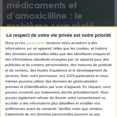
médicaments et
d’amoxicilline : le
problème sera réglé
rapidement, selon
Le respect de votre vie privée est notre priorité
François Braun
Nous et nos
partenaires
stockons et/ou accédons à des
informations sur un appareil, telles que les cookies, et traitons
des données personnelles telles que des identifiants uniques et
des informations standards envoyées par un appareil pour des
publicités et du contenu personnalisés, des mesures de publicité
et de contenu, des études d'audience et le développement de
services.
Avec votre permission, nos 1024 partenaires et nous-
mêmes pouvons utiliser des données de géolocalisation
précises et d’identification par scan d'appareil. En cliquant, vous
En s’appuyant sur les fabricants qui doivent
pouvez consentir aux traitements décrits précédemment. Vous
augmenter leurs chaînes de production, et les
pouvez également refuser de donner votre consentement ou
pharmaciens qui doivent limiter le nombre de
accéder à des informations plus détaillées et modifier vos
boîtes, un retour à la normale est prévu « dans les
préférences avant de consentir.
Veuillez noter que certains
traitements de vos données personnelles peuvent ne pas
semaines qui viennent ».