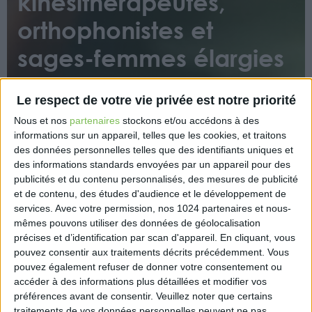
kinésithérapeutes,
orthophonistes et
sages-femmes élargies
«
Le respect de votre vie privée est notre priorité
Nous et nos
partenaires
stockons et/ou accédons à des
informations sur un appareil, telles que les cookies, et traitons
des données personnelles telles que des identifiants uniques et
des informations standards envoyées par un appareil pour des
publicités et du contenu personnalisés, des mesures de publicité
et de contenu, des études d'audience et le développement de
services.
Avec votre permission, nos 1024 partenaires et nous-
La loi visant à améliorer et simplifier le système de
mêmes pouvons utiliser des données de géolocalisation
santé, parue au Journal officiel du 27 avril 2021,
précises et d’identification par scan d'appareil. En cliquant, vous
permet notamment aux sages-femmes,
pouvez consentir aux traitements décrits précédemment. Vous
ergothérapeutes, orthophonistes et masseurs-
pouvez également refuser de donner votre consentement ou
kinésithérapeutes d’établir de nouvelles
accéder à des informations plus détaillées et modifier vos
prescriptions médicales ou d’en renouveler, sans
préférences avant de consentir.
Veuillez noter que certains
traitements de vos données personnelles peuvent ne pas