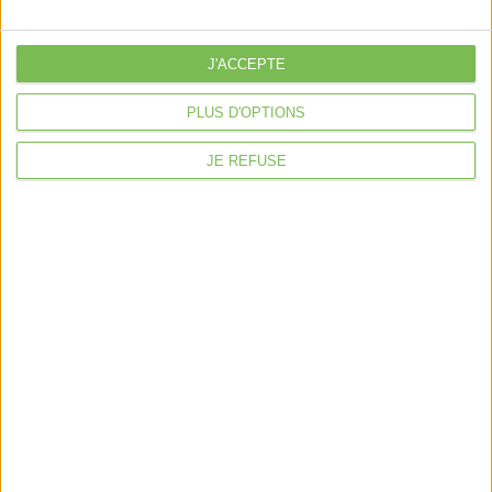
libérale
Je sécurise mon activité
J'ACCEPTE
À la une
PLUS D'OPTIONS
Violette la comptable
JE REFUSE
Déclaration Impôt sur le Revenu
Loueur en Meublé
Côté Retraite
Location de bureaux
Examen de Conformité Fiscale
Nous suivre