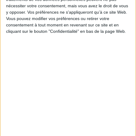
avoir à repasser par le médecin généraliste. Il est
nécessiter votre consentement, mais vous avez le droit de vous
également prévu que les sages-femmes puissent
y opposer. Vos préférences ne s'appliqueront qu’à ce site Web.
prescrire des arrêts de travail de plus de 15 jours.
Vous pouvez modifier vos préférences ou retirer votre
consentement à tout moment en revenant sur ce site et en
https://www.service-
cliquant sur le bouton "Confidentialité" en bas de la page Web.
public.fr/particuliers/actualites/A14870?xtor=RSS-
111
Découvrir Cotélib
Découvrir Cotelib
Nos services
Nos packs
je crée mon activité
Je gère mon activité