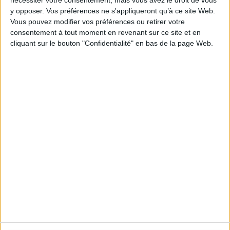
nécessiter votre consentement, mais vous avez le droit de vous
y opposer. Vos préférences ne s'appliqueront qu’à ce site Web.
https://www.legifiscal.fr/actualites-fiscales/3176-
Vous pouvez modifier vos préférences ou retirer votre
frais-notaire-ventes-immobilieres-departements-
consentement à tout moment en revenant sur ce site et en
salignent.html
cliquant sur le bouton "Confidentialité" en bas de la page Web.
Découvrir Cotélib
Découvrir Cotelib
Nos services
Nos packs
je crée mon activité
Je gère mon activité
libérale
Je sécurise mon activité