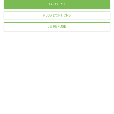
J'ACCEPTE
À la une
Violette la comptable
PLUS D'OPTIONS
Déclaration Impôt sur le Revenu
JE REFUSE
Loueur en Meublé
Côté Retraite
Location de bureaux
Examen de Conformité Fiscale
Nous suivre
Mentions légales
Politique de confidentialité
Condition générales de ventes
Fait avec ❤️ par
Verywell Digital