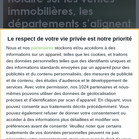
immobilières, les
départements s’alignent
Le respect de votre vie privée est notre priorité
Nous et nos
partenaires
stockons et/ou accédons à des
informations sur un appareil, telles que les cookies, et traitons
des données personnelles telles que des identifiants uniques et
des informations standards envoyées par un appareil pour des
Les conseils départementaux fixent actuellement le
publicités et du contenu personnalisés, des mesures de publicité
et de contenu, des études d'audience et le développement de
tarif de la taxe de publicité foncière ou des droits
services.
Avec votre permission, nos 1024 partenaires et nous-
d’enregistrement sur les mutations à titre onéreux
mêmes pouvons utiliser des données de géolocalisation
d’immeubles ou de droits immobiliers. Ce mois de
précises et d’identification par scan d'appareil. En cliquant, vous
juin 2022 a vu certains départements qui ont
pouvez consentir aux traitements décrits précédemment. Vous
réhaussé à 4,50% le taux du droit d’enregistrement
pouvez également refuser de donner votre consentement ou
exigible sur les ventes de biens immobiliers. Trois
accéder à des informations plus détaillées et modifier vos
départements sur l’ensemble des départements
préférences avant de consentir.
Veuillez noter que certains
traitements de vos données personnelles peuvent ne pas
gardent leur taux de 3,80%.